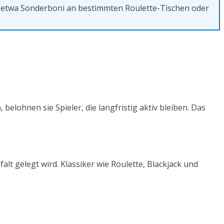
ie etwa Sonderboni an bestimmten Roulette-Tischen oder
elohnen sie Spieler, die langfristig aktiv bleiben. Das
alt gelegt wird. Klassiker wie Roulette, Blackjack und