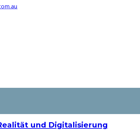
com.au
ealität und Digitalisierung