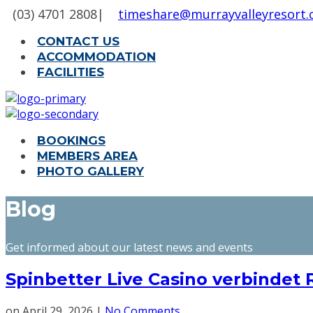
(03) 4701 2808
|
timeshare@murrayvalleyresort.
CONTACT US
ACCOMMODATION
FACILITIES
BOOKINGS
MEMBERS AREA
PHOTO GALLERY
Blog
Get informed about our latest news and events
Spinbetter Live Casino verbindet R
on
April 29, 2026
|
No Comments