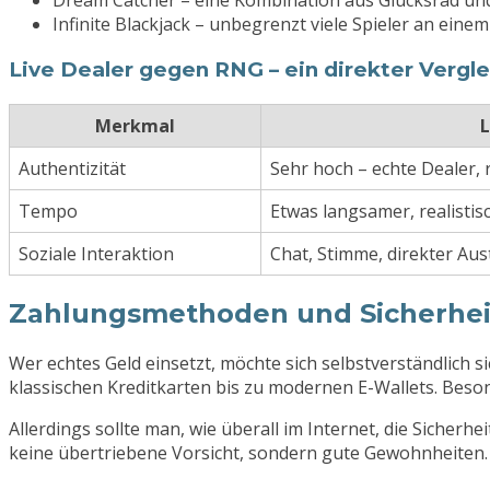
Dream Catcher – eine Kombination aus Glücksrad un
Infinite Blackjack – unbegrenzt viele Spieler an einem
Live Dealer gegen RNG – ein direkter Vergle
Merkmal
L
Authentizität
Sehr hoch – echte Dealer, 
Tempo
Etwas langsamer, realisti
Soziale Interaktion
Chat, Stimme, direkter Au
Zahlungsmethoden und Sicherhei
Wer echtes Geld einsetzt, möchte sich selbstverständlich 
klassischen Kreditkarten bis zu modernen E-Wallets. Bes
Allerdings sollte man, wie überall im Internet, die Sicherh
keine übertriebene Vorsicht, sondern gute Gewohnheiten.