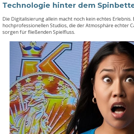
Technologie hinter dem Spinbette
Die Digitalisierung allein macht noch kein echtes Erlebnis. 
hochprofessionellen Studios, die der Atmosphäre echter 
sorgen für fließenden Spielfluss.