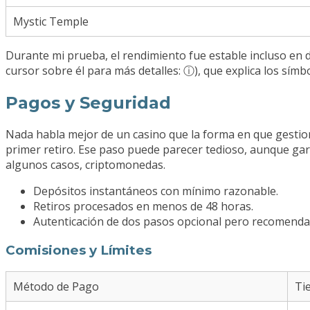
Mystic Temple
Durante mi prueba, el rendimiento fue estable incluso en d
cursor sobre él para más detalles:
ⓘ
), que explica los sím
Pagos y Seguridad
Nada habla mejor de un casino que la forma en que gestiona 
primer retiro. Ese paso puede parecer tedioso, aunque gara
algunos casos, criptomonedas.
Depósitos instantáneos con mínimo razonable.
Retiros procesados en menos de 48 horas.
Autenticación de dos pasos opcional pero recomenda
Comisiones y Límites
Método de Pago
Ti