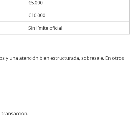
€5.000
€10.000
Sin límite oficial
s y una atención bien estructurada, sobresale. En otros
a transacción.