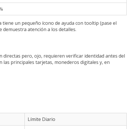
8%
a tiene un pequeño ícono de ayuda con tooltip (pase el
e demuestra atención a los detalles.
 directas pero, ojo, requieren verificar identidad antes del
las principales tarjetas, monederos digitales y, en
Límite Diario