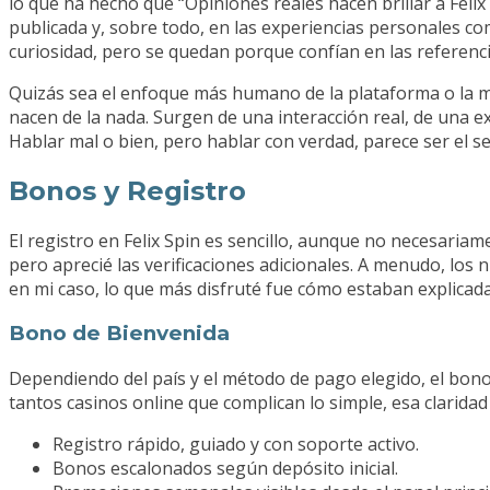
lo que ha hecho que “Opiniones reales hacen brillar a Feli
publicada y, sobre todo, en las experiencias personales co
curiosidad, pero se quedan porque confían en las referenci
Quizás sea el enfoque más humano de la plataforma o la ma
nacen de la nada. Surgen de una interacción real, de una e
Hablar mal o bien, pero hablar con verdad, parece ser el sel
Bonos y Registro
El registro en Felix Spin es sencillo, aunque no necesari
pero aprecié las verificaciones adicionales. A menudo, los
en mi caso, lo que más disfruté fue cómo estaban explicada
Bono de Bienvenida
Dependiendo del país y el método de pago elegido, el bono 
tantos casinos online que complican lo simple, esa clarida
Registro rápido, guiado y con soporte activo.
Bonos escalonados según depósito inicial.