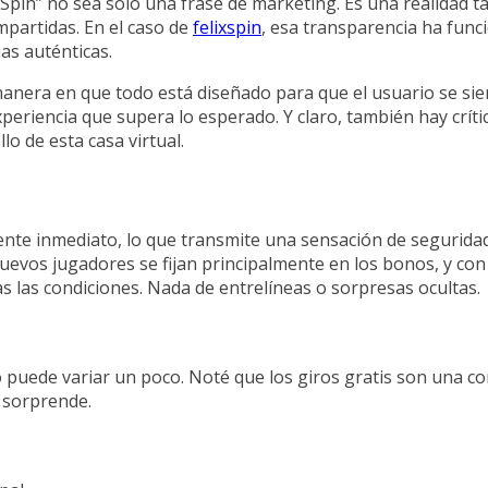
x Spin” no sea solo una frase de marketing. Es una realidad 
mpartidas. En el caso de
felixspin
, esa transparencia ha fun
as auténticas.
nera en que todo está diseñado para que el usuario se sien
xperiencia que supera lo esperado. Y claro, también hay crít
lo de esta casa virtual.
amente inmediato, lo que transmite una sensación de segurid
 nuevos jugadores se fijan principalmente en los bonos, y co
s las condiciones. Nada de entrelíneas o sorpresas ocultas.
puede variar un poco. Noté que los giros gratis son una con
d sorprende.