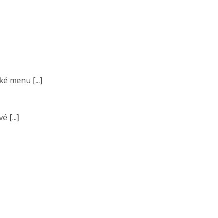
é menu [...]
 [...]