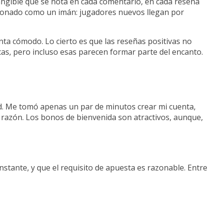
tangible que se nota en cada comentario, en cada reseña
cionado como un imán: jugadores nuevos llegan por
ta cómodo. Lo cierto es que las reseñas positivas no
icas, pero incluso esas parecen formar parte del encanto.
ad. Me tomó apenas un par de minutos crear mi cuenta,
n razón. Los bonos de bienvenida son atractivos, aunque,
stante, y que el requisito de apuesta es razonable. Entre