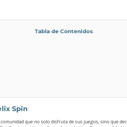
Tabla de Contenidos
lix Spin
comunidad que no solo disfruta de sus juegos, sino que deci