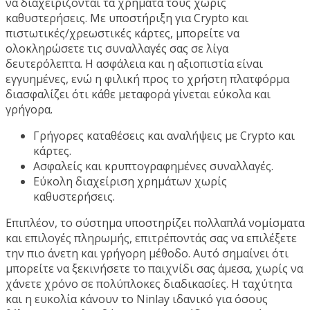
να διαχειρίζονται τα χρήματά τους χωρίς
καθυστερήσεις. Με υποστήριξη για Crypto και
πιστωτικές/χρεωστικές κάρτες, μπορείτε να
ολοκληρώσετε τις συναλλαγές σας σε λίγα
δευτερόλεπτα. Η ασφάλεια και η αξιοπιστία είναι
εγγυημένες, ενώ η φιλική προς το χρήστη πλατφόρμα
διασφαλίζει ότι κάθε μεταφορά γίνεται εύκολα και
γρήγορα.
Γρήγορες καταθέσεις και αναλήψεις με Crypto και
κάρτες.
Ασφαλείς και κρυπτογραφημένες συναλλαγές.
Εύκολη διαχείριση χρημάτων χωρίς
καθυστερήσεις.
Επιπλέον, το σύστημα υποστηρίζει πολλαπλά νομίσματα
και επιλογές πληρωμής, επιτρέποντάς σας να επιλέξετε
την πιο άνετη και γρήγορη μέθοδο. Αυτό σημαίνει ότι
μπορείτε να ξεκινήσετε το παιχνίδι σας άμεσα, χωρίς να
χάνετε χρόνο σε πολύπλοκες διαδικασίες. Η ταχύτητα
και η ευκολία κάνουν το Ninlay ιδανικό για όσους