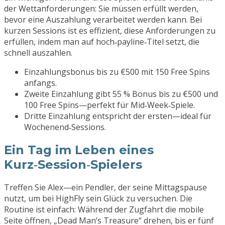
der Wettanforderungen: Sie müssen erfüllt werden,
bevor eine Auszahlung verarbeitet werden kann. Bei
kurzen Sessions ist es effizient, diese Anforderungen zu
erfüllen, indem man auf hoch‑payline‑Titel setzt, die
schnell auszahlen.
Einzahlungsbonus bis zu €500 mit 150 Free Spins
anfangs.
Zweite Einzahlung gibt 55 % Bonus bis zu €500 und
100 Free Spins—perfekt für Mid‑Week‑Spiele.
Dritte Einzahlung entspricht der ersten—ideal für
Wochenend‑Sessions.
Ein Tag im Leben eines
Kurz‑Session‑Spielers
Treffen Sie Alex—ein Pendler, der seine Mittagspause
nutzt, um bei HighFly sein Glück zu versuchen. Die
Routine ist einfach: Während der Zugfahrt die mobile
Seite öffnen, „Dead Man’s Treasure“ drehen, bis er fünf