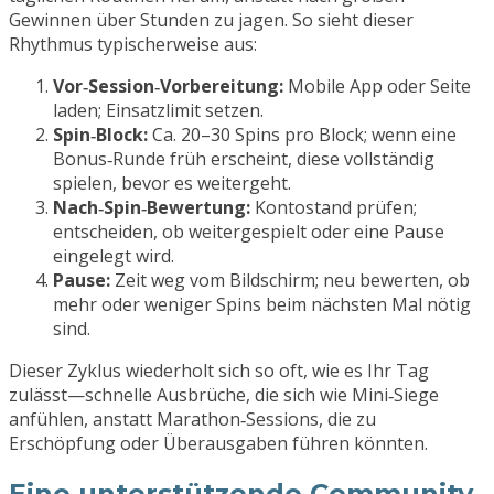
Gewinnen über Stunden zu jagen. So sieht dieser
Rhythmus typischerweise aus:
Vor‑Session‑Vorbereitung:
Mobile App oder Seite
laden; Einsatzlimit setzen.
Spin‑Block:
Ca. 20–30 Spins pro Block; wenn eine
Bonus‑Runde früh erscheint, diese vollständig
spielen, bevor es weitergeht.
Nach‑Spin‑Bewertung:
Kontostand prüfen;
entscheiden, ob weitergespielt oder eine Pause
eingelegt wird.
Pause:
Zeit weg vom Bildschirm; neu bewerten, ob
mehr oder weniger Spins beim nächsten Mal nötig
sind.
Dieser Zyklus wiederholt sich so oft, wie es Ihr Tag
zulässt—schnelle Ausbrüche, die sich wie Mini‑Siege
anfühlen, anstatt Marathon‑Sessions, die zu
Erschöpfung oder Überausgaben führen könnten.
Eine unterstützende Community