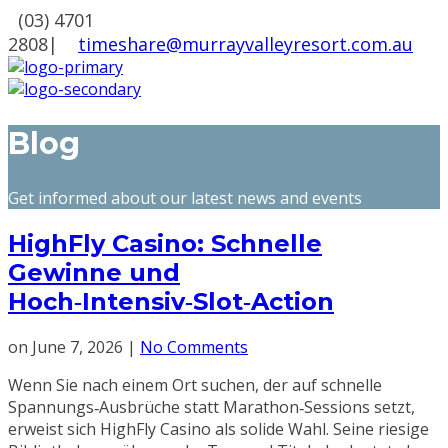
(03) 4701
2808
|
timeshare@murrayvalleyresort.com.au
Blog
Get informed about our latest news and events
HighFly Casino: Schnelle
Gewinne und
Hoch‑Intensiv‑Slot‑Action
on
June 7, 2026
|
No Comments
Wenn Sie nach einem Ort suchen, der auf schnelle
Spannungs‑Ausbrüche statt Marathon‑Sessions setzt,
erweist sich HighFly Casino als solide Wahl. Seine riesige