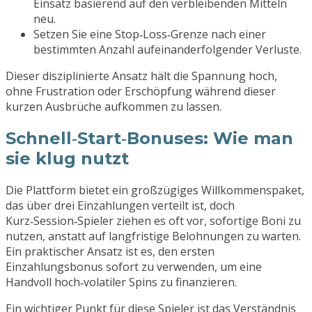
Einsatz basierend auf den verbleibenden Mitteln
neu.
Setzen Sie eine Stop‑Loss‑Grenze nach einer
bestimmten Anzahl aufeinanderfolgender Verluste.
Dieser disziplinierte Ansatz hält die Spannung hoch,
ohne Frustration oder Erschöpfung während dieser
kurzen Ausbrüche aufkommen zu lassen.
Schnell‑Start‑Bonuses: Wie man
sie klug nutzt
Die Plattform bietet ein großzügiges Willkommenspaket,
das über drei Einzahlungen verteilt ist, doch
Kurz‑Session‑Spieler ziehen es oft vor, sofortige Boni zu
nutzen, anstatt auf langfristige Belohnungen zu warten.
Ein praktischer Ansatz ist es, den ersten
Einzahlungsbonus sofort zu verwenden, um eine
Handvoll hoch‑volatiler Spins zu finanzieren.
Ein wichtiger Punkt für diese Spieler ist das Verständnis