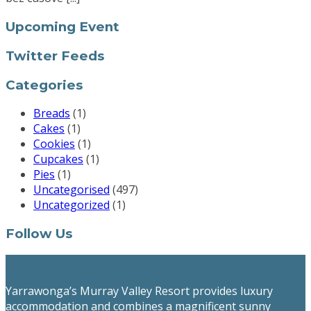
Upcoming Event
Twitter Feeds
Categories
Breads
(1)
Cakes
(1)
Cookies
(1)
Cupcakes
(1)
Pies
(1)
Uncategorised
(497)
Uncategorized
(1)
Follow Us
About
Yarrawonga’s Murray Valley Resort provides luxury
accommodation and combines a magnificent sunny