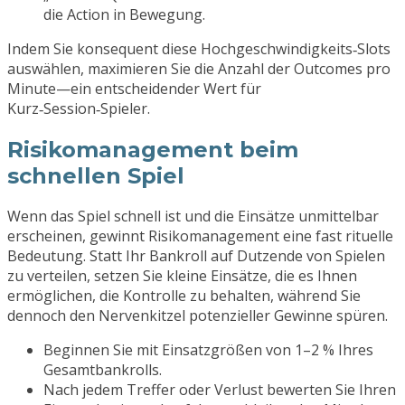
die Action in Bewegung.
Indem Sie konsequent diese Hochgeschwindigkeits‑Slots
auswählen, maximieren Sie die Anzahl der Outcomes pro
Minute—ein entscheidender Wert für
Kurz‑Session‑Spieler.
Risikomanagement beim
schnellen Spiel
Wenn das Spiel schnell ist und die Einsätze unmittelbar
erscheinen, gewinnt Risikomanagement eine fast rituelle
Bedeutung. Statt Ihr Bankroll auf Dutzende von Spielen
zu verteilen, setzen Sie kleine Einsätze, die es Ihnen
ermöglichen, die Kontrolle zu behalten, während Sie
dennoch den Nervenkitzel potenzieller Gewinne spüren.
Beginnen Sie mit Einsatzgrößen von 1–2 % Ihres
Gesamtbankrolls.
Nach jedem Treffer oder Verlust bewerten Sie Ihren