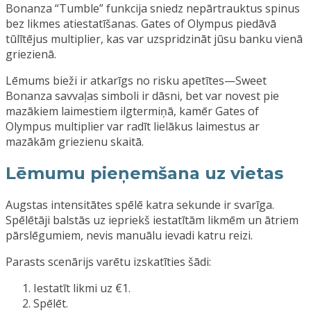
Bonanza “Tumble” funkcija sniedz nepārtrauktus spinus
bez likmes atiestatīšanas. Gates of Olympus piedāvā
tūlītējus multiplier, kas var uzspridzināt jūsu banku vienā
griezienā.
Lēmums bieži ir atkarīgs no risku apetītes—Sweet
Bonanza savvaļas simboli ir dāsni, bet var novest pie
mazākiem laimestiem ilgtermiņā, kamēr Gates of
Olympus multiplier var radīt lielākus laimestus ar
mazākām griezienu skaitā.
Lēmumu pieņemšana uz vietas
Augstas intensitātes spēlē katra sekunde ir svarīga.
Spēlētāji balstās uz iepriekš iestatītām likmēm un ātriem
pārslēgumiem, nevis manuālu ievadi katru reizi.
Parasts scenārijs varētu izskatīties šādi:
Iestatīt likmi uz €1.
Spēlēt.