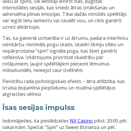
laiku ar spins, šie lietotāji ienirst īsās, augstas
intensitātes sesijās, kas sniedz ātras iznākšanas un
adrenalīna pilnas emocijas. Tikai dažās minūtēs spēlētājs
var iegūt lielu laimestu vai zaudēt visu, un cikls gandrīz
uzreiz atkārtojas.
Tas, ka galvenā uzmanība ir uz ātrumu, padara interfeisu
vienkāršu: minimāls pogu skaits, skaidri likmju slīdņi un
nepārprotama “spin” signāla poga, kas šķiet gandrīz
refleksīva. Izkārtojums prioritizē skaidrību pār
rotājumiem, ļaujot spēlētājiem pieņemt lēmumus
milisekundēs, neieejot caur izvēlnēm.
Pievilcību rada psiholoģiskais efekts – ātra atlīdzība, kas
izraisa dopamīna pieplūdumu un mudina spēlētājus
atgriezties vēlreiz.
Īsas sesijas impulss
Iedomājieties, ka pieslēdzaties
NV Casino
plkst. 20:00 pēc
vakariņām. Spiežat “Spin” uz Sweet Bonanza un pēc