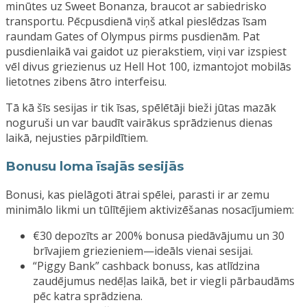
minūtes uz Sweet Bonanza, braucot ar sabiedrisko
transportu. Pēcpusdienā viņš atkal pieslēdzas īsam
raundam Gates of Olympus pirms pusdienām. Pat
pusdienlaikā vai gaidot uz pierakstiem, viņi var izspiest
vēl divus griezienus uz Hell Hot 100, izmantojot mobilās
lietotnes zibens ātro interfeisu.
Tā kā šīs sesijas ir tik īsas, spēlētāji bieži jūtas mazāk
noguruši un var baudīt vairākus sprādzienus dienas
laikā, nejusties pārpildītiem.
Bonusu loma īsajās sesijās
Bonusi, kas pielāgoti ātrai spēlei, parasti ir ar zemu
minimālo likmi un tūlītējiem aktivizēšanas nosacījumiem:
€30 depozīts ar 200% bonusa piedāvājumu un 30
brīvajiem griezieniem—ideāls vienai sesijai.
“Piggy Bank” cashback bonuss, kas atlīdzina
zaudējumus nedēļas laikā, bet ir viegli pārbaudāms
pēc katra sprādziena.