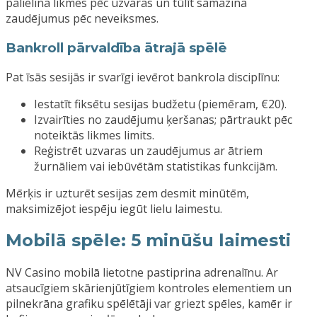
palielina likmes pēc uzvaras un tūlīt samazina
zaudējumus pēc neveiksmes.
Bankroll pārvaldība ātrajā spēlē
Pat īsās sesijās ir svarīgi ievērot bankrola disciplīnu:
Iestatīt fiksētu sesijas budžetu (piemēram, €20).
Izvairīties no zaudējumu ķeršanas; pārtraukt pēc
noteiktās likmes limits.
Reģistrēt uzvaras un zaudējumus ar ātriem
žurnāliem vai iebūvētām statistikas funkcijām.
Mērķis ir uzturēt sesijas zem desmit minūtēm,
maksimizējot iespēju iegūt lielu laimestu.
Mobilā spēle: 5 minūšu laimesti
NV Casino mobilā lietotne pastiprina adrenalīnu. Ar
atsaucīgiem skārienjūtīgiem kontroles elementiem un
pilnekrāna grafiku spēlētāji var griezt spēles, kamēr ir