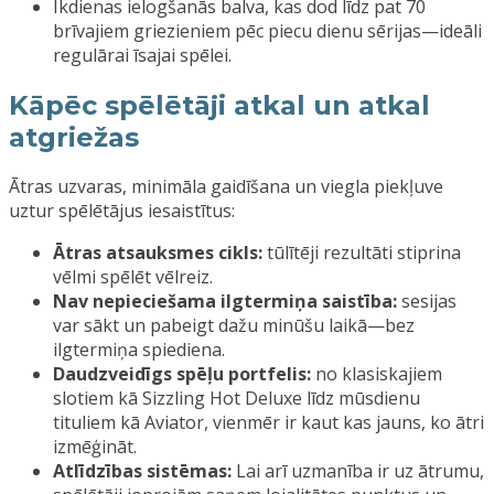
Ikdienas ielogšanās balva, kas dod līdz pat 70
brīvajiem griezieniem pēc piecu dienu sērijas—ideāli
regulārai īsajai spēlei.
Kāpēc spēlētāji atkal un atkal
atgriežas
Ātras uzvaras, minimāla gaidīšana un viegla piekļuve
uztur spēlētājus iesaistītus:
Ātras atsauksmes cikls:
tūlītēji rezultāti stiprina
vēlmi spēlēt vēlreiz.
Nav nepieciešama ilgtermiņa saistība:
sesijas
var sākt un pabeigt dažu minūšu laikā—bez
ilgtermiņa spiediena.
Daudzveidīgs spēļu portfelis:
no klasiskajiem
slotiem kā Sizzling Hot Deluxe līdz mūsdienu
tituliem kā Aviator, vienmēr ir kaut kas jauns, ko ātri
izmēģināt.
Atlīdzības sistēmas:
Lai arī uzmanība ir uz ātrumu,