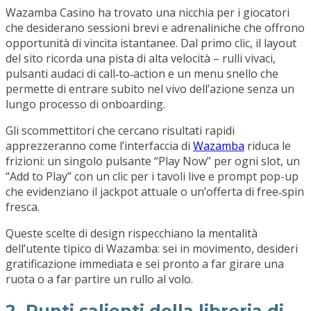
Wazamba Casino ha trovato una nicchia per i giocatori
che desiderano sessioni brevi e adrenaliniche che offrono
opportunità di vincita istantanee. Dal primo clic, il layout
del sito ricorda una pista di alta velocità – rulli vivaci,
pulsanti audaci di call‑to‑action e un menu snello che
permette di entrare subito nel vivo dell’azione senza un
lungo processo di onboarding.
Gli scommettitori che cercano risultati rapidi
apprezzeranno come l’interfaccia di
Wazamba
riduca le
frizioni: un singolo pulsante “Play Now” per ogni slot, un
“Add to Play” con un clic per i tavoli live e prompt pop-up
che evidenziano il jackpot attuale o un’offerta di free‑spin
fresca.
Queste scelte di design rispecchiano la mentalità
dell’utente tipico di Wazamba: sei in movimento, desideri
gratificazione immediata e sei pronto a far girare una
ruota o a far partire un rullo al volo.
2. Punti salienti della libreria di