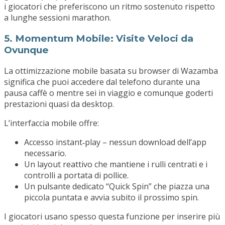
i giocatori che preferiscono un ritmo sostenuto rispetto
a lunghe sessioni marathon.
5. Momentum Mobile: Visite Veloci da
Ovunque
La ottimizzazione mobile basata su browser di Wazamba
significa che puoi accedere dal telefono durante una
pausa caffè o mentre sei in viaggio e comunque goderti
prestazioni quasi da desktop.
L’interfaccia mobile offre:
Accesso instant‑play – nessun download dell’app
necessario.
Un layout reattivo che mantiene i rulli centrati e i
controlli a portata di pollice.
Un pulsante dedicato “Quick Spin” che piazza una
piccola puntata e avvia subito il prossimo spin.
I giocatori usano spesso questa funzione per inserire più