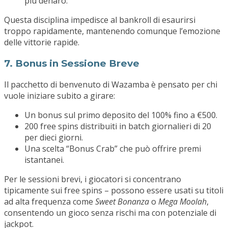
più denaro.
Questa disciplina impedisce al bankroll di esaurirsi
troppo rapidamente, mantenendo comunque l’emozione
delle vittorie rapide.
7. Bonus in Sessione Breve
Il pacchetto di benvenuto di Wazamba è pensato per chi
vuole iniziare subito a girare:
Un bonus sul primo deposito del 100% fino a €500.
200 free spins distribuiti in batch giornalieri di 20
per dieci giorni.
Una scelta “Bonus Crab” che può offrire premi
istantanei.
Per le sessioni brevi, i giocatori si concentrano
tipicamente sui free spins – possono essere usati su titoli
ad alta frequenza come
Sweet Bonanza
o
Mega Moolah
,
consentendo un gioco senza rischi ma con potenziale di
jackpot.