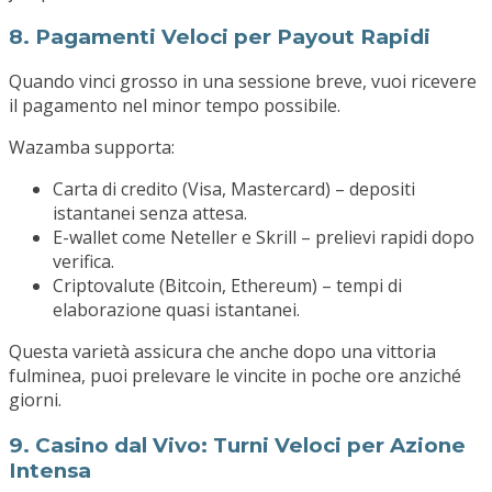
8. Pagamenti Veloci per Payout Rapidi
Quando vinci grosso in una sessione breve, vuoi ricevere
il pagamento nel minor tempo possibile.
Wazamba supporta:
Carta di credito (Visa, Mastercard) – depositi
istantanei senza attesa.
E-wallet come Neteller e Skrill – prelievi rapidi dopo
verifica.
Criptovalute (Bitcoin, Ethereum) – tempi di
elaborazione quasi istantanei.
Questa varietà assicura che anche dopo una vittoria
fulminea, puoi prelevare le vincite in poche ore anziché
giorni.
9. Casino dal Vivo: Turni Veloci per Azione
Intensa