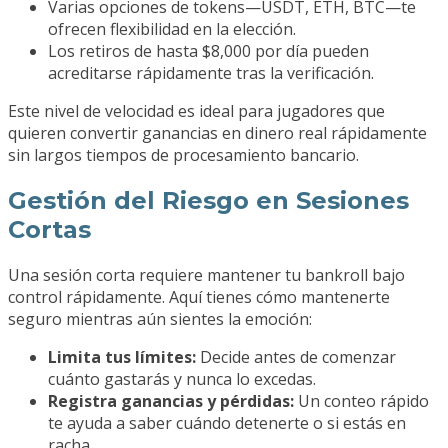
Varias opciones de tokens—USDT, ETH, BTC—te
ofrecen flexibilidad en la elección.
Los retiros de hasta $8,000 por día pueden
acreditarse rápidamente tras la verificación.
Este nivel de velocidad es ideal para jugadores que
quieren convertir ganancias en dinero real rápidamente
sin largos tiempos de procesamiento bancario.
Gestión del Riesgo en Sesiones
Cortas
Una sesión corta requiere mantener tu bankroll bajo
control rápidamente. Aquí tienes cómo mantenerte
seguro mientras aún sientes la emoción:
Limita tus límites:
Decide antes de comenzar
cuánto gastarás y nunca lo excedas.
Registra ganancias y pérdidas:
Un conteo rápido
te ayuda a saber cuándo detenerte o si estás en
racha.