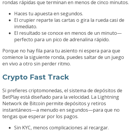
rondas rápidas que terminan en menos de cinco minutos.
Haces tu apuesta en segundos.
El crupier reparte las cartas o gira la rueda casi de
inmediato.
El resultado se conoce en menos de un minuto—
perfecto para un pico de adrenalina rápido.
Porque no hay fila para tu asiento ni espera para que
comience la siguiente ronda, puedes saltar de un juego
en vivo a otro sin perder ritmo.
Crypto Fast Track
Si prefieres criptomonedas, el sistema de depósitos de
BetPlay está diseñado para la velocidad. La Lightning
Network de Bitcoin permite depósitos y retiros
instantáneos—a menudo en segundos—para que no
tengas que esperar por los pagos.
Sin KYC, menos complicaciones al recargar.