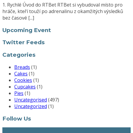
1. Rychlé Úvod do RTBet RTBet si vybudoval místo pro
hráče, kteří touží po adrenalinu z okamžitých výsledků
bez časové [...]
Upcoming Event
Twitter Feeds
Categories
Breads
(1)
Cakes
(1)
Cookies
(1)
Cupcakes
(1)
Pies
(1)
Uncategorised
(497)
Uncategorized
(1)
Follow Us
About