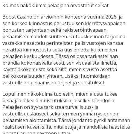
Kolmas näkökulma: pelaajana arvostetut seikat
Boost Casino on arvioinnin kohteena vuonna 2026, ja
sen korkea kiinnostus perustuu sen kierrätysvapaiden
bonusten tarjontaan sekä rekisteröintivapaan
pelaamisen mahdollisuuteen. Uutuuskasinon tarjoama
vastakkainasettelu perinteisten pelisivustojen kanssa
herättää kiinnostusta sekä uusien että kokeneiden
pelaajien keskuudessa. Tässä osiossa tarkastellaan
brändiä kokonaisvaltaisesti, sen visuaalista ilmettä,
käyttäjäkokemusta sekä sitä, miten sivusto asettaa
pelikokonaisuuden yhteen. Lisäksi huomioidaan
vastuullisen pelaamisen ohjeet ja suositukset.
Lopullinen näkökulma tuo esiin, miten alusta tukee
pelaajaa oikeilla muistutuksilla ja selkeillä ehdoilla.
Pelaajien on syytä tarkistaa turvallisuus- ja
vastuullisuuslauseet sekä termien ymmärrys ennen
pelaamisen aloittamista. Tämä johdanto pyrkii antamaan
realistisen kuvan siitä, mitä etuja ja mahdollisia haasteita
Boost Casinon käyttöön liittyy.