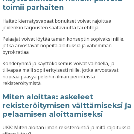
toimii parhaiten
Haitat: kierrätysvapaat bonukset voivat rajoittaa
joidenkin tarjousten saatavuutta tai ehtoja.
Pelaajat voivat löytää tämän konseptin sopivaksi niille,
jotka arvostavat nopeita aloituksia ja vähemmän
byrokratiaa.
Kohderyhmä ja käyttökokemus voivat vaihdella, ja
tilivapaa malli sopii erityisesti niille, jotka arvostavat
nopeaa pääsyä peleihin ilman perinteistä
rekisteröitymistä.
Miten aloittaa: askeleet
rekisteröitymisen välttämiseksi ja
pelaamisen aloittamiseksi
UKK: Miten aloitan ilman rekisteröintiä ja mitä rajoituksia