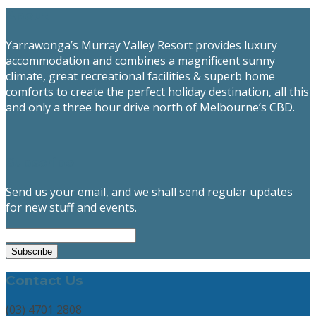
About
Yarrawonga’s Murray Valley Resort provides luxury
accommodation and combines a magnificent sunny
climate, great recreational facilities & superb home
comforts to create the perfect holiday destination, all this
and only a three hour drive north of Melbourne’s CBD.
Subscribe
Send us your email, and we shall send regular updates
for new stuff and events.
Contact Us
(03) 4701 2808