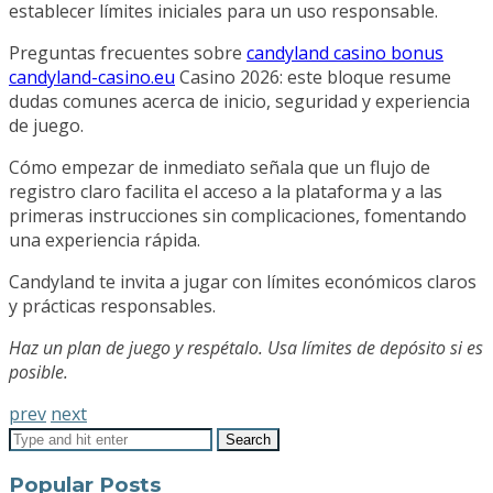
establecer límites iniciales para un uso responsable.
Preguntas frecuentes sobre
candyland casino bonus
candyland-casino.eu
Casino 2026: este bloque resume
dudas comunes acerca de inicio, seguridad y experiencia
de juego.
Cómo empezar de inmediato señala que un flujo de
registro claro facilita el acceso a la plataforma y a las
primeras instrucciones sin complicaciones, fomentando
una experiencia rápida.
Candyland te invita a jugar con límites económicos claros
y prácticas responsables.
Haz un plan de juego y respétalo. Usa límites de depósito si es
posible.
prev
next
Popular Posts