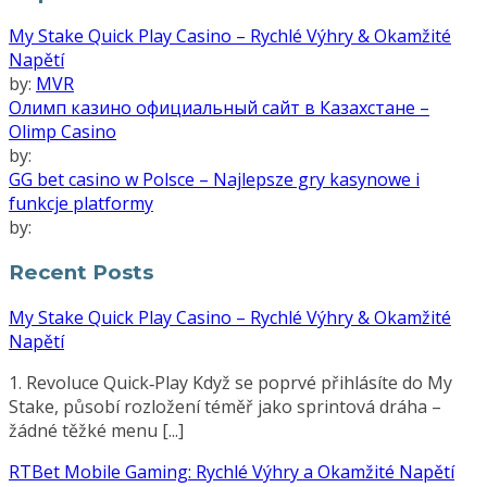
My Stake Quick Play Casino – Rychlé Výhry & Okamžité
Napětí
by:
MVR
Олимп казино официальный сайт в Казахстане –
Olimp Casino
by:
GG bet casino w Polsce – Najlepsze gry kasynowe i
funkcje platformy
by:
Recent Posts
My Stake Quick Play Casino – Rychlé Výhry & Okamžité
Napětí
1. Revoluce Quick‑Play Když se poprvé přihlásíte do My
Stake, působí rozložení téměř jako sprintová dráha –
žádné těžké menu [...]
RTBet Mobile Gaming: Rychlé Výhry a Okamžité Napětí