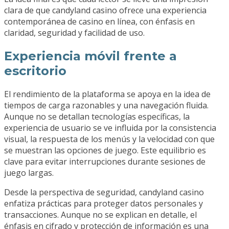
clara de que candyland casino ofrece una experiencia
contemporánea de casino en línea, con énfasis en
claridad, seguridad y facilidad de uso.
Experiencia móvil frente a
escritorio
El rendimiento de la plataforma se apoya en la idea de
tiempos de carga razonables y una navegación fluida.
Aunque no se detallan tecnologías específicas, la
experiencia de usuario se ve influida por la consistencia
visual, la respuesta de los menús y la velocidad con que
se muestran las opciones de juego. Este equilibrio es
clave para evitar interrupciones durante sesiones de
juego largas.
Desde la perspectiva de seguridad, candyland casino
enfatiza prácticas para proteger datos personales y
transacciones. Aunque no se explican en detalle, el
énfasis en cifrado y protección de información es una