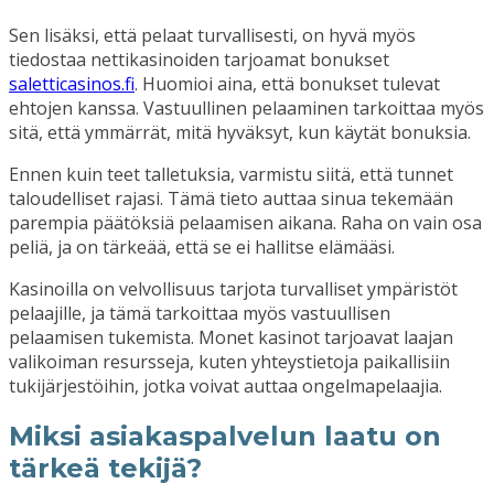
Sen lisäksi, että pelaat turvallisesti, on hyvä myös
tiedostaa nettikasinoiden tarjoamat bonukset
saletticasinos.fi
. Huomioi aina, että bonukset tulevat
ehtojen kanssa. Vastuullinen pelaaminen tarkoittaa myös
sitä, että ymmärrät, mitä hyväksyt, kun käytät bonuksia.
Ennen kuin teet talletuksia, varmistu siitä, että tunnet
taloudelliset rajasi. Tämä tieto auttaa sinua tekemään
parempia päätöksiä pelaamisen aikana. Raha on vain osa
peliä, ja on tärkeää, että se ei hallitse elämääsi.
Kasinoilla on velvollisuus tarjota turvalliset ympäristöt
pelaajille, ja tämä tarkoittaa myös vastuullisen
pelaamisen tukemista. Monet kasinot tarjoavat laajan
valikoiman resursseja, kuten yhteystietoja paikallisiin
tukijärjestöihin, jotka voivat auttaa ongelmapelaajia.
Miksi asiakaspalvelun laatu on
tärkeä tekijä?