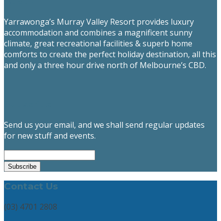
About
Yarrawonga’s Murray Valley Resort provides luxury
accommodation and combines a magnificent sunny
climate, great recreational facilities & superb home
comforts to create the perfect holiday destination, all this
and only a three hour drive north of Melbourne’s CBD.
Subscribe
Send us your email, and we shall send regular updates
for new stuff and events.
Contact Us
(03) 4701 2808