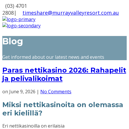
(03) 4701
2808
|
timeshare@murrayvalleyresort.com.au
Blog
Get informed about our latest news and events
Paras nettikasino 2026: Rahapelit
ja pelivalikoimat
on
June 9, 2026
|
No Comments
Miksi nettikasinoita on olemassa
eri kielillä?
Eri nettikasinoilla on erilaisia