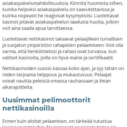
asiakaspalvelumahdollisuuksia. Kiinnitä huomiota siihen,
kuinka helpoksi asiakaspalvelu on saavutettavissa ja
kuinka nopeasti he reagoivat kysymyksiisi. Luotettavat
kasinot pitävät asiakaspalvelun laadusta huolta, jolloin
voit aina saada apua tarvittaessa.
Luotettavat nettikasinot takaavat pelaajilleen turvallisen
ja suojatun ympäristön rahapelien pelaamiseen. Voit olla
varma, että henkilötietosi ja rahasi ovat turvassa, kun
valitset kasinoita, joilla on hyvä maine ja sertifikaatit.
Nettikasinoiden suosio kasvaa koko ajan, ja syy tähän on
niiden tarjoama helppous ja mukautuvuus. Pelaajat
voivat nauttia peleistä omassa rauhassaan ja ilman
aikarajoitteita.
Uusimmat pelimoottorit
nettikasinoilla
Ennen kuin aloitat pelaamisen, on tärkeää tutustua