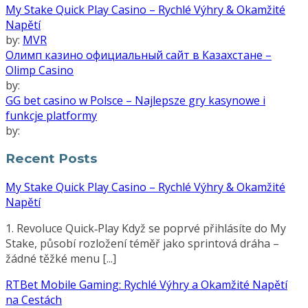
My Stake Quick Play Casino – Rychlé Výhry & Okamžité
Napětí
by:
MVR
Олимп казино официальный сайт в Казахстане –
Olimp Casino
by:
GG bet casino w Polsce – Najlepsze gry kasynowe i
funkcje platformy
by:
Recent Posts
My Stake Quick Play Casino – Rychlé Výhry & Okamžité
Napětí
1. Revoluce Quick‑Play Když se poprvé přihlásíte do My
Stake, působí rozložení téměř jako sprintová dráha –
žádné těžké menu [...]
RTBet Mobile Gaming: Rychlé Výhry a Okamžité Napětí
na Cestách