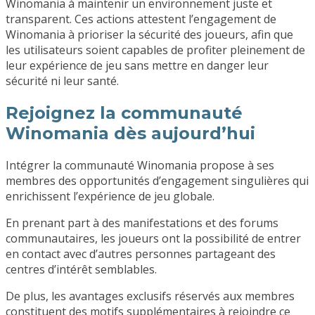
Winomania à maintenir un environnement juste et
transparent. Ces actions attestent l’engagement de
Winomania à prioriser la sécurité des joueurs, afin que
les utilisateurs soient capables de profiter pleinement de
leur expérience de jeu sans mettre en danger leur
sécurité ni leur santé.
Rejoignez la communauté
Winomania dès aujourd’hui
Intégrer la communauté Winomania propose à ses
membres des opportunités d’engagement singulières qui
enrichissent l’expérience de jeu globale.
En prenant part à des manifestations et des forums
communautaires, les joueurs ont la possibilité de entrer
en contact avec d’autres personnes partageant des
centres d’intérêt semblables.
De plus, les avantages exclusifs réservés aux membres
constituent des motifs supplémentaires à rejoindre ce