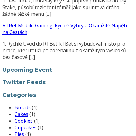
1. Revoluce Quick‑Play Když se poprvé přihlásíte do My
Stake, působí rozložení téměř jako sprintová dráha –
žádné těžké menu [...]
RTBet Mobile Gaming: Rychlé Výhry a Okamžité Napětí
na Cestách
1. Rychlé Úvod do RTBet RTBet si vybudoval místo pro
hráče, kteří touží po adrenalinu z okamžitých výsledků
bez časové [...]
Upcoming Event
Twitter Feeds
Categories
Breads
(1)
Cakes
(1)
Cookies
(1)
Cupcakes
(1)
Pies
(1)