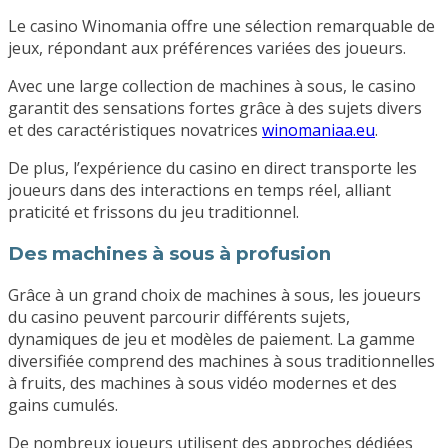
Le casino Winomania offre une sélection remarquable de
jeux, répondant aux préférences variées des joueurs.
Avec une large collection de machines à sous, le casino
garantit des sensations fortes grâce à des sujets divers
et des caractéristiques novatrices
winomaniaa.eu
.
De plus, l’expérience du casino en direct transporte les
joueurs dans des interactions en temps réel, alliant
praticité et frissons du jeu traditionnel.
Des machines à sous à profusion
Grâce à un grand choix de machines à sous, les joueurs
du casino peuvent parcourir différents sujets,
dynamiques de jeu et modèles de paiement. La gamme
diversifiée comprend des machines à sous traditionnelles
à fruits, des machines à sous vidéo modernes et des
gains cumulés.
De nombreux joueurs utilisent des approches dédiées