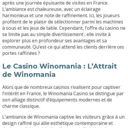
après une journée épuisante de visites en France.
L’ambiance est chaleureuse, avec un éclairage
harmonieux et une note de raffinement. Ici, les joueurs
profitent de le plaisir de sélectionner parmi les machines
à sous et les jeux de table. Cependant, l’offre du casino ne
se limite pas au simple divertissement ; elle invite à
explorer plus en profondeur ses avantages et sa
communauté. Qu’est-ce qui attend les clients derrière ces
portes raffinées ?
Le Casino Winomania : L’Attrait
de Winomania
Alors que de nombreux casinos rivalisent pour captiver
l’intérêt en France, le Winomania Casino se distingue par
son alliage distinctif d’équipements modernes et de
charme classique.
L’ambiance de Winomania captive les visiteurs grâce à un
design raffiné qui allie esthétique contemporaine et