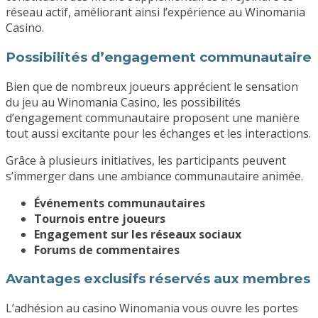
réseau actif, améliorant ainsi l’expérience au Winomania
Casino.
Possibilités d’engagement communautaire
Bien que de nombreux joueurs apprécient le sensation
du jeu au Winomania Casino, les possibilités
d’engagement communautaire proposent une manière
tout aussi excitante pour les échanges et les interactions.
Grâce à plusieurs initiatives, les participants peuvent
s’immerger dans une ambiance communautaire animée.
Événements communautaires
Tournois entre joueurs
Engagement sur les réseaux sociaux
Forums de commentaires
Avantages exclusifs réservés aux membres
L’adhésion au casino Winomania vous ouvre les portes