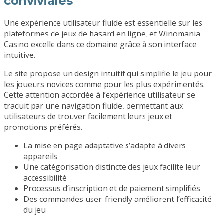
conviviales
Une expérience utilisateur fluide est essentielle sur les
plateformes de jeux de hasard en ligne, et Winomania
Casino excelle dans ce domaine grâce à son interface
intuitive.
Le site propose un design intuitif qui simplifie le jeu pour
les joueurs novices comme pour les plus expérimentés.
Cette attention accordée à l’expérience utilisateur se
traduit par une navigation fluide, permettant aux
utilisateurs de trouver facilement leurs jeux et
promotions préférés.
La mise en page adaptative s’adapte à divers
appareils
Une catégorisation distincte des jeux facilite leur
accessibilité
Processus d’inscription et de paiement simplifiés
Des commandes user-friendly améliorent l’efficacité
du jeu