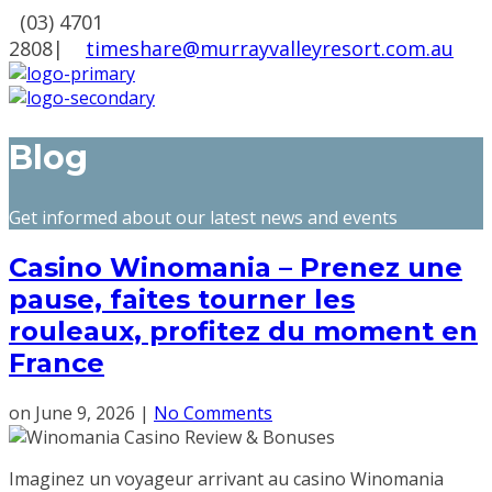
(03) 4701
2808
|
timeshare@murrayvalleyresort.com.au
Blog
Get informed about our latest news and events
Casino Winomania – Prenez une
pause, faites tourner les
rouleaux, profitez du moment en
France
on
June 9, 2026
|
No Comments
Imaginez un voyageur arrivant au casino Winomania