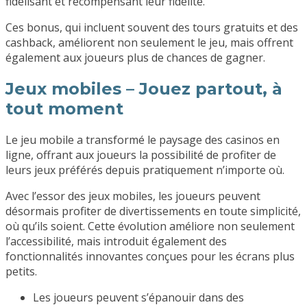
fidélisant et récompensant leur fidélité.
Ces bonus, qui incluent souvent des tours gratuits et des
cashback, améliorent non seulement le jeu, mais offrent
également aux joueurs plus de chances de gagner.
Jeux mobiles – Jouez partout, à
tout moment
Le jeu mobile a transformé le paysage des casinos en
ligne, offrant aux joueurs la possibilité de profiter de
leurs jeux préférés depuis pratiquement n’importe où.
Avec l’essor des jeux mobiles, les joueurs peuvent
désormais profiter de divertissements en toute simplicité,
où qu’ils soient. Cette évolution améliore non seulement
l’accessibilité, mais introduit également des
fonctionnalités innovantes conçues pour les écrans plus
petits.
Les joueurs peuvent s’épanouir dans des