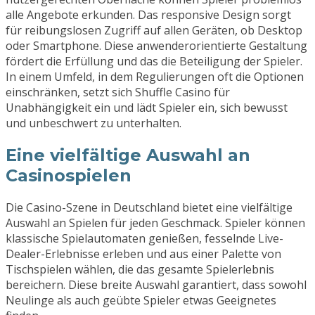
alle Angebote erkunden. Das responsive Design sorgt
für reibungslosen Zugriff auf allen Geräten, ob Desktop
oder Smartphone. Diese anwenderorientierte Gestaltung
fördert die Erfüllung und das die Beteiligung der Spieler.
In einem Umfeld, in dem Regulierungen oft die Optionen
einschränken, setzt sich Shuffle Casino für
Unabhängigkeit ein und lädt Spieler ein, sich bewusst
und unbeschwert zu unterhalten.
Eine vielfältige Auswahl an
Casinospielen
Die Casino-Szene in Deutschland bietet eine vielfältige
Auswahl an Spielen für jeden Geschmack. Spieler können
klassische Spielautomaten genießen, fesselnde Live-
Dealer-Erlebnisse erleben und aus einer Palette von
Tischspielen wählen, die das gesamte Spielerlebnis
bereichern. Diese breite Auswahl garantiert, dass sowohl
Neulinge als auch geübte Spieler etwas Geeignetes