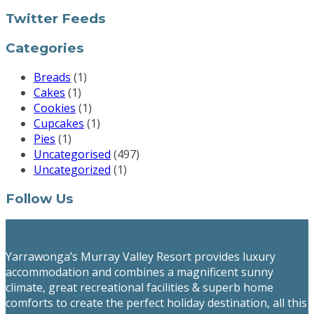
Twitter Feeds
Categories
Breads
(1)
Cakes
(1)
Cookies
(1)
Cupcakes
(1)
Pies
(1)
Uncategorised
(497)
Uncategorized
(1)
Follow Us
About
Yarrawonga’s Murray Valley Resort provides luxury
accommodation and combines a magnificent sunny
climate, great recreational facilities & superb home
comforts to create the perfect holiday destination, all this