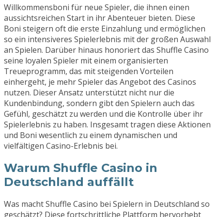
Willkommensboni für neue Spieler, die ihnen einen
aussichtsreichen Start in ihr Abenteuer bieten. Diese
Boni steigern oft die erste Einzahlung und ermöglichen
so ein intensiveres Spielerlebnis mit der großen Auswahl
an Spielen. Darüber hinaus honoriert das Shuffle Casino
seine loyalen Spieler mit einem organisierten
Treueprogramm, das mit steigenden Vorteilen
einhergeht, je mehr Spieler das Angebot des Casinos
nutzen. Dieser Ansatz unterstützt nicht nur die
Kundenbindung, sondern gibt den Spielern auch das
Gefühl, geschätzt zu werden und die Kontrolle über ihr
Spielerlebnis zu haben. Insgesamt tragen diese Aktionen
und Boni wesentlich zu einem dynamischen und
vielfältigen Casino-Erlebnis bei.
Warum Shuffle Casino in
Deutschland auffällt
Was macht Shuffle Casino bei Spielern in Deutschland so
geschätzt? Diese fortschrittliche Plattform hervorhebt