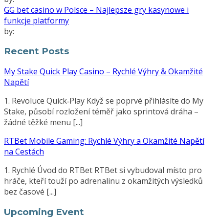
GG bet casino w Polsce – Najlepsze gry kasynowe i
funkcje platformy
by:
Recent Posts
My Stake Quick Play Casino – Rychlé Výhry & Okamžité
Napětí
1. Revoluce Quick‑Play Když se poprvé přihlásíte do My
Stake, působí rozložení téměř jako sprintová dráha –
žádné těžké menu [...]
RTBet Mobile Gaming: Rychlé Výhry a Okamžité Napětí
na Cestách
1. Rychlé Úvod do RTBet RTBet si vybudoval místo pro
hráče, kteří touží po adrenalinu z okamžitých výsledků
bez časové [...]
Upcoming Event