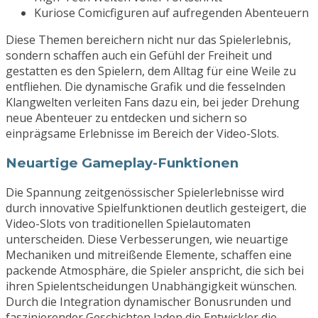
Kuriose Comicfiguren auf aufregenden Abenteuern
Diese Themen bereichern nicht nur das Spielerlebnis,
sondern schaffen auch ein Gefühl der Freiheit und
gestatten es den Spielern, dem Alltag für eine Weile zu
entfliehen. Die dynamische Grafik und die fesselnden
Klangwelten verleiten Fans dazu ein, bei jeder Drehung
neue Abenteuer zu entdecken und sichern so
einprägsame Erlebnisse im Bereich der Video-Slots.
Neuartige Gameplay-Funktionen
Die Spannung zeitgenössischer Spielerlebnisse wird
durch innovative Spielfunktionen deutlich gesteigert, die
Video-Slots von traditionellen Spielautomaten
unterscheiden. Diese Verbesserungen, wie neuartige
Mechaniken und mitreißende Elemente, schaffen eine
packende Atmosphäre, die Spieler anspricht, die sich bei
ihren Spielentscheidungen Unabhängigkeit wünschen.
Durch die Integration dynamischer Bonusrunden und
faszinierender Geschichten laden die Entwickler die