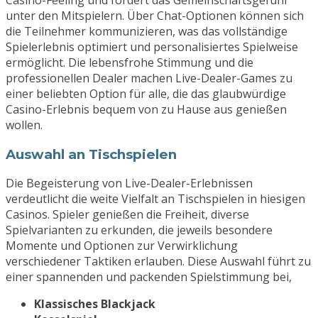
unter den Mitspielern. Über Chat-Optionen können sich
die Teilnehmer kommunizieren, was das vollständige
Spielerlebnis optimiert und personalisiertes Spielweise
ermöglicht. Die lebensfrohe Stimmung und die
professionellen Dealer machen Live-Dealer-Games zu
einer beliebten Option für alle, die das glaubwürdige
Casino-Erlebnis bequem von zu Hause aus genießen
wollen.
Auswahl an Tischspielen
Die Begeisterung von Live-Dealer-Erlebnissen
verdeutlicht die weite Vielfalt an Tischspielen in hiesigen
Casinos. Spieler genießen die Freiheit, diverse
Spielvarianten zu erkunden, die jeweils besondere
Momente und Optionen zur Verwirklichung
verschiedener Taktiken erlauben. Diese Auswahl führt zu
einer spannenden und packenden Spielstimmung bei,
Klassisches Blackjack