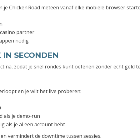
 je Chicken Road meteen vanaf elke mobiele browser starte
on
casino partner
tappen nodig
E IN SECONDEN
t na, zodat je snel rondes kunt oefenen zonder echt geld t
rloopt en je wilt het live proberen:
)
d als je demo‑run
 als je al een account hebt
n vermindert de downtime tussen sessies.