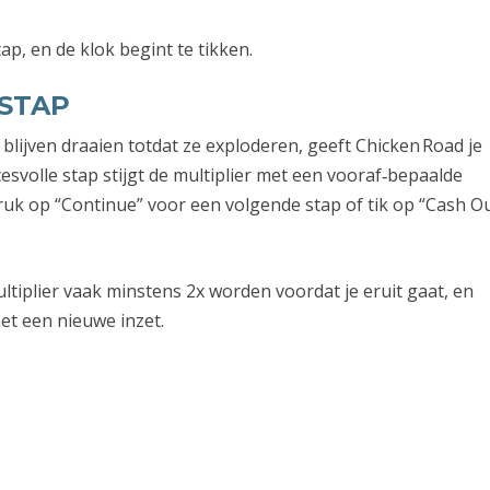
ap, en de klok begint te tikken.
 STAP
e blijven draaien totdat ze exploderen, geeft Chicken Road je
esvolle stap stijgt de multiplier met een vooraf‑bepaalde
druk op “Continue” voor een volgende stap of tik op “Cash O
ultiplier vaak minstens 2x worden voordat je eruit gaat, en
et een nieuwe inzet.