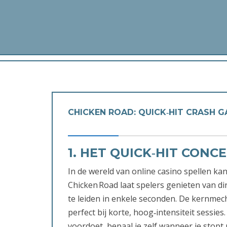
CHICKEN ROAD: QUICK‑HIT CRASH 
1. HET QUICK‑HIT CONC
In de wereld van online casino spellen kan 
Chicken Road laat spelers genieten van di
te leiden in enkele seconden. De kernme
perfect bij korte, hoog‑intensiteit sessies
voordoet, bepaal je zelf wanneer je stopt