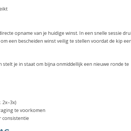
eikt
irecte opname van je huidige winst. In een snelle sessie dru
 om een bescheiden winst veilig te stellen voordat de kip ee
stelt je in staat om bijna onmiddellijk een nieuwe ronde te
. 2x–3x)
traging te voorkomen
 consistentie