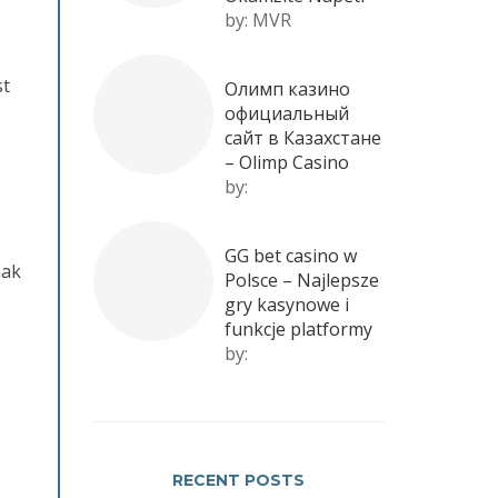
by:
MVR
st
Олимп казино
официальный
сайт в Казахстане
– Olimp Casino
by:
GG bet casino w
aak
Polsce – Najlepsze
gry kasynowe i
funkcje platformy
by:
RECENT POSTS