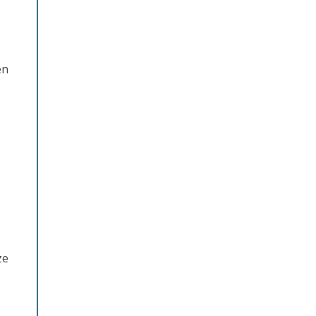
en
ze