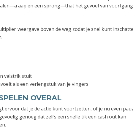
gnalen—a aap en een sprong—that het gevoel van voortgang
multiplier‑weergave boven de weg zodat je snel kunt inschatt
n.
 valstrik stuit
voelt als een verlengstuk van je vingers
 SPELEN OVERAL
t ervoor dat je de actie kunt voortzetten, of je nu even pau
n gevoelig genoeg dat zelfs een snelle tik een cash out kan
en.