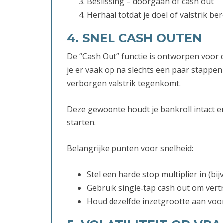
Beslissing – doorgaan of cash out
Herhaal totdat je doel of valstrik ber
4. SNEL CASH OUTEN
De “Cash Out” functie is ontworpen voor d
je er vaak op na slechts een paar stappen
verborgen valstrik tegenkomt.
Deze gewoonte houdt je bankroll intact en 
starten.
Belangrijke punten voor snelheid:
Stel een harde stop multiplier in (bijv
Gebruik single‑tap cash out om ver
Houd dezelfde inzetgrootte aan voor