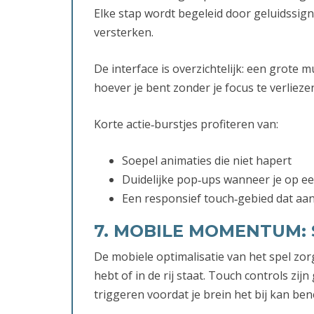
Elke stap wordt begeleid door geluidssi
versterken.
De interface is overzichtelijk: een grote 
hoever je bent zonder je focus te verlieze
Korte actie‑burstjes profiteren van:
Soepel animaties die niet hapert
Duidelijke pop‑ups wanneer je op een
Een responsief touch‑gebied dat aan
7. MOBILE MOMENTUM:
De mobiele optimalisatie van het spel zorg
hebt of in de rij staat. Touch controls zij
triggeren voordat je brein het bij kan ben