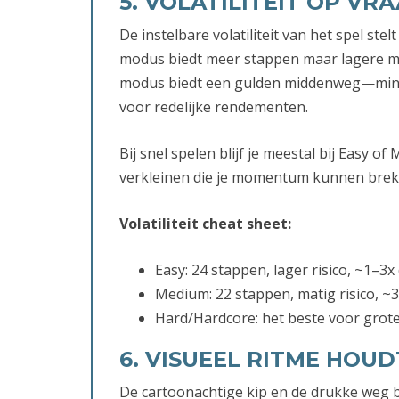
5. VOLATILITEIT OP VR
De instelbare volatiliteit van het spel stelt
modus biedt meer stappen maar lagere max
modus biedt een gulden middenweg—minde
voor redelijke rendementen.
Bij snel spelen blijf je meestal bij Easy 
verkleinen die je momentum kunnen brek
Volatiliteit cheat sheet:
Easy: 24 stappen, lager risico, ~1–3x
Medium: 22 stappen, matig risico, ~
Hard/Hardcore: het beste voor grote 
6. VISUEEL RITME HOU
De cartoonachtige kip en de drukke weg bi