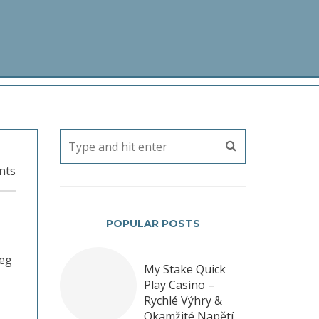
nts
POPULAR POSTS
weg
My Stake Quick
Play Casino –
Rychlé Výhry &
Okamžité Napětí