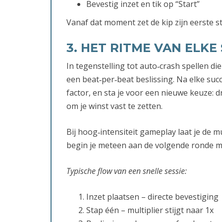
Bevestig inzet en tik op “Start”
Vanaf dat moment zet de kip zijn eerste st
3. HET RITME VAN ELKE
In tegenstelling tot auto‑crash spellen di
een beat‑per‑beat beslissing. Na elke succ
factor, en sta je voor een nieuwe keuze: 
om je winst vast te zetten.
Bij hoog‑intensiteit gameplay laat je de m
begin je meteen aan de volgende ronde m
Typische flow van een snelle sessie:
Inzet plaatsen – directe bevestiging
Stap één – multiplier stijgt naar 1x