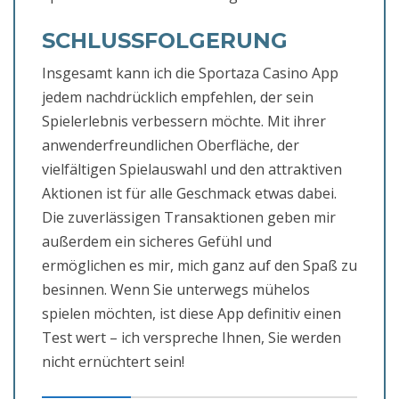
SCHLUSSFOLGERUNG
Insgesamt kann ich die Sportaza Casino App
jedem nachdrücklich empfehlen, der sein
Spielerlebnis verbessern möchte. Mit ihrer
anwenderfreundlichen Oberfläche, der
vielfältigen Spielauswahl und den attraktiven
Aktionen ist für alle Geschmack etwas dabei.
Die zuverlässigen Transaktionen geben mir
außerdem ein sicheres Gefühl und
ermöglichen es mir, mich ganz auf den Spaß zu
besinnen. Wenn Sie unterwegs mühelos
spielen möchten, ist diese App definitiv einen
Test wert – ich verspreche Ihnen, Sie werden
nicht ernüchtert sein!