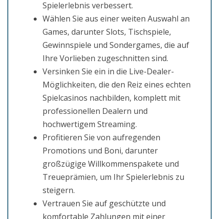
Spielerlebnis verbessert.
Wählen Sie aus einer weiten Auswahl an
Games, darunter Slots, Tischspiele,
Gewinnspiele und Sondergames, die auf
Ihre Vorlieben zugeschnitten sind.
Versinken Sie ein in die Live-Dealer-
Möglichkeiten, die den Reiz eines echten
Spielcasinos nachbilden, komplett mit
professionellen Dealern und
hochwertigem Streaming.
Profitieren Sie von aufregenden
Promotions und Boni, darunter
großzügige Willkommenspakete und
Treueprämien, um Ihr Spielerlebnis zu
steigern.
Vertrauen Sie auf geschützte und
komfortable Zahlungen mit einer