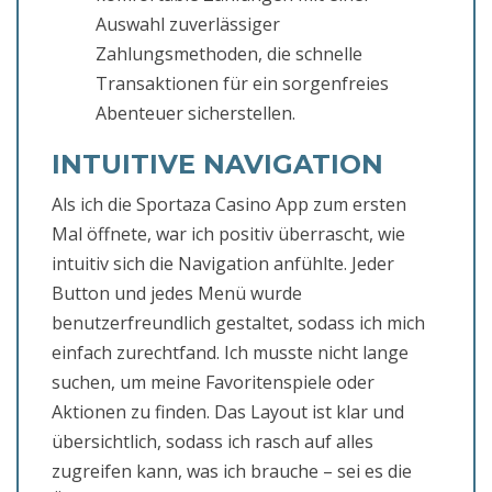
Auswahl zuverlässiger
Zahlungsmethoden, die schnelle
Transaktionen für ein sorgenfreies
Abenteuer sicherstellen.
INTUITIVE NAVIGATION
Als ich die Sportaza Casino App zum ersten
Mal öffnete, war ich positiv überrascht, wie
intuitiv sich die Navigation anfühlte. Jeder
Button und jedes Menü wurde
benutzerfreundlich gestaltet, sodass ich mich
einfach zurechtfand. Ich musste nicht lange
suchen, um meine Favoritenspiele oder
Aktionen zu finden. Das Layout ist klar und
übersichtlich, sodass ich rasch auf alles
zugreifen kann, was ich brauche – sei es die