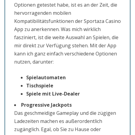
Optionen getestet habe, ist es an der Zeit, die
hervorragenden mobilen
Kompatibilitätsfunktionen der Sportaza Casino
App zu anerkennen. Was mich wirklich
fasziniert, ist die weite Auswahl an Spielen, die
mir direkt zur Verfügung stehen. Mit der App
kann ich ganz einfach verschiedene Optionen
nutzen, darunter:
Spielautomaten
Tischspiele
Spiele mit Live-Dealer
Progressive Jackpots
Das geschmeidige Gameplay und die zügigen
Ladezeiten machen es außerordentlich
zugänglich. Egal, ob Sie zu Hause oder