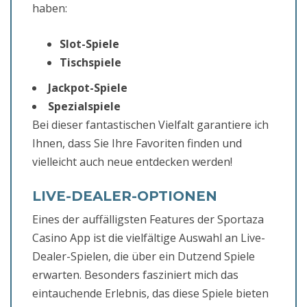
haben:
Slot-Spiele
Tischspiele
Jackpot-Spiele
Spezialspiele
Bei dieser fantastischen Vielfalt garantiere ich
Ihnen, dass Sie Ihre Favoriten finden und
vielleicht auch neue entdecken werden!
LIVE-DEALER-OPTIONEN
Eines der auffälligsten Features der Sportaza
Casino App ist die vielfältige Auswahl an Live-
Dealer-Spielen, die über ein Dutzend Spiele
erwarten. Besonders fasziniert mich das
eintauchende Erlebnis, das diese Spiele bieten