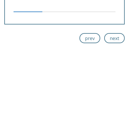
prev
next
My Stake Quick Play Casino – Rychlé
Výhry & Okamžité Napětí
by:
MVR