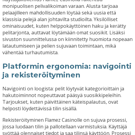
monipuolisen pelivalikoiman varaan. Alusta tarjoaa
pelaajilleen mahdollisuuden löytää sekä uusia että
klassisia pelejä alan johtavilta studioilta. Yksilölliset
ominaisuudet, kuten helppokäyttöinen haku ja kerätty
pelitarjonta, auttavat löytämään omat suosikit. Lisäksi
sivuston suunnittelussa on kiinnitetty huomiota nopeaan
latautumiseen ja pelien sujuvaan toimintaan, mikä
vähentää turhautumista.
Platformin ergonomia: navigointi
ja rekisteröityminen
Navigointi on loogista: pelit löytyvät kategorioittain ja
hakutoiminnot nopeuttavat pääsyä suosikkipeleihin.
Tarjoukset, kuten päivittäinen käteispalautus, ovat
helposti löydettävissä tilin sisällä.
Rekisteröityminen Flamez Casinolle on sujuva prosessi,
jossa luodaan tilin ja pallotellaan varmistuksia. Käyttäjä
syöttää olennaiset tiedot ja saa tilinsä käyttöön. Prosessi