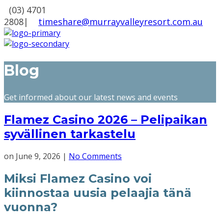
(03) 4701
2808
|
timeshare@murrayvalleyresort.com.au
Blog
Get informed about our latest news and events
Flamez Casino 2026 – Pelipaikan
syvällinen tarkastelu
on
June 9, 2026
|
No Comments
Miksi Flamez Casino voi
kiinnostaa uusia pelaajia tänä
vuonna?