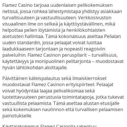
Flamez Casino tarjoaa uudenlaisen pelikokemuksen
netissä, jossa rohkea lähestymistapa yhdistyy asiakkaan
turvallisuuteen ja vastuullisuuteen. Verkkosivuston
visuaalinen ilme on selkeä ja käyttöystävällinen, mikä
helpottaa pelien löytämistä ja henkilökohtaisten
asetusten hallintaa. Tämä kokonaisuus asettaa Pelialan
uuden standardin, jossa pelaajat voivat luottaa
laadukkaaseen tarjontaan ja nopeasti reagoiviin
palveluihin. Flamez Casinon peruspilarit – turvallisuus,
käytettävyys ja monipuolinen pelitarjonta – muodostavat
hyvän lähtökohdan aloittajalle.
Päivittäinen käteispalautus sekä ilmaiskierrokset
muodostavat Flamez Casinon erityispiirteet. Pelaajat
voivat hyödyntää laajaa pelivalikoimaa sekä
luotettavuuteen perustuvia toimintatapoja, jotka tukevat
vastuullista pelaamista. Tämä asettaa alustan etusijalle
sekä kokemuksen nautinnon että turvallisen pelaamisen
painotukselle.
Käyttäjäkokemus Flamez Casinolla rakentuu