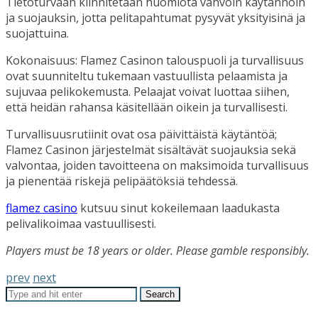
Tietoturvaan kiinnitetään huomiota vahvoin käytännöin
ja suojauksin, jotta pelitapahtumat pysyvät yksityisinä ja
suojattuina.
Kokonaisuus: Flamez Casinon talouspuoli ja turvallisuus
ovat suunniteltu tukemaan vastuullista pelaamista ja
sujuvaa pelikokemusta. Pelaajat voivat luottaa siihen,
että heidän rahansa käsitellään oikein ja turvallisesti.
Turvallisuusrutiinit ovat osa päivittäistä käytäntöä;
Flamez Casinon järjestelmät sisältävät suojauksia sekä
valvontaa, joiden tavoitteena on maksimoida turvallisuus
ja pienentää riskejä pelipäätöksiä tehdessä.
flamez casino
kutsuu sinut kokeilemaan laadukasta
pelivalikoimaa vastuullisesti.
Players must be 18 years or older. Please gamble responsibly.
prev
next