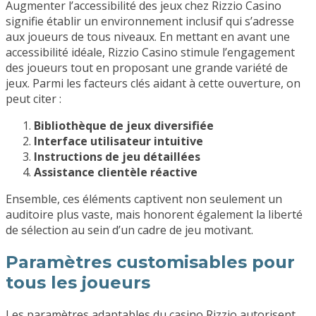
Augmenter l’accessibilité des jeux chez Rizzio Casino
signifie établir un environnement inclusif qui s’adresse
aux joueurs de tous niveaux. En mettant en avant une
accessibilité idéale, Rizzio Casino stimule l’engagement
des joueurs tout en proposant une grande variété de
jeux. Parmi les facteurs clés aidant à cette ouverture, on
peut citer :
Bibliothèque de jeux diversifiée
Interface utilisateur intuitive
Instructions de jeu détaillées
Assistance clientèle réactive
Ensemble, ces éléments captivent non seulement un
auditoire plus vaste, mais honorent également la liberté
de sélection au sein d’un cadre de jeu motivant.
Paramètres customisables pour
tous les joueurs
Les paramètres adaptables du casino Rizzio autorisent