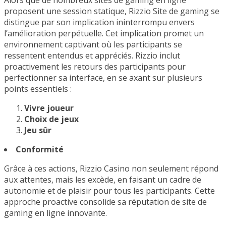
Alors que de nombreux sites de gaming en ligne
proposent une session statique, Rizzio Site de gaming se
distingue par son implication ininterrompu envers
l’amélioration perpétuelle. Cet implication promet un
environnement captivant où les participants se
ressentent entendus et appréciés. Rizzio inclut
proactivement les retours des participants pour
perfectionner sa interface, en se axant sur plusieurs
points essentiels :
Vivre joueur
Choix de jeux
Jeu sûr
Conformité
Grâce à ces actions, Rizzio Casino non seulement répond
aux attentes, mais les excède, en faisant un cadre de
autonomie et de plaisir pour tous les participants. Cette
approche proactive consolide sa réputation de site de
gaming en ligne innovante.