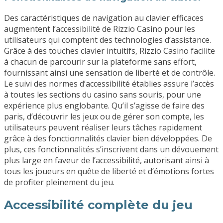
Des caractéristiques de navigation au clavier efficaces
augmentent l’accessibilité de Rizzio Casino pour les
utilisateurs qui comptent des technologies d’assistance.
Grâce à des touches clavier intuitifs, Rizzio Casino facilite
à chacun de parcourir sur la plateforme sans effort,
fournissant ainsi une sensation de liberté et de contrôle.
Le suivi des normes d’accessibilité établies assure l’accès
à toutes les sections du casino sans souris, pour une
expérience plus englobante. Qu’il s’agisse de faire des
paris, d’découvrir les jeux ou de gérer son compte, les
utilisateurs peuvent réaliser leurs tâches rapidement
grâce à des fonctionnalités clavier bien développées. De
plus, ces fonctionnalités s’inscrivent dans un dévouement
plus large en faveur de l’accessibilité, autorisant ainsi à
tous les joueurs en quête de liberté et d’émotions fortes
de profiter pleinement du jeu.
Accessibilité complète du jeu