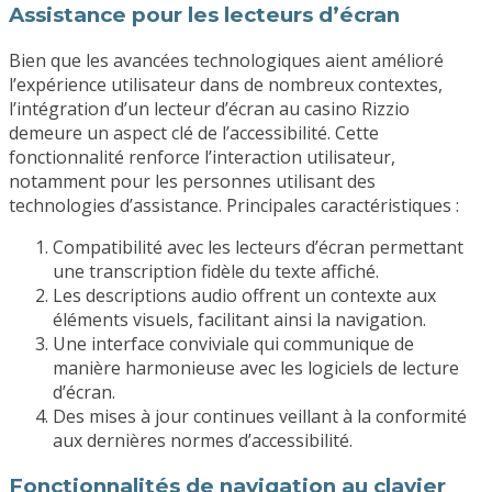
Assistance pour les lecteurs d’écran
Bien que les avancées technologiques aient amélioré
l’expérience utilisateur dans de nombreux contextes,
l’intégration d’un lecteur d’écran au casino Rizzio
demeure un aspect clé de l’accessibilité. Cette
fonctionnalité renforce l’interaction utilisateur,
notamment pour les personnes utilisant des
technologies d’assistance. Principales caractéristiques :
Compatibilité avec les lecteurs d’écran permettant
une transcription fidèle du texte affiché.
Les descriptions audio offrent un contexte aux
éléments visuels, facilitant ainsi la navigation.
Une interface conviviale qui communique de
manière harmonieuse avec les logiciels de lecture
d’écran.
Des mises à jour continues veillant à la conformité
aux dernières normes d’accessibilité.
Fonctionnalités de navigation au clavier