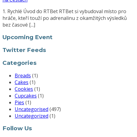
1. Rychlé Úvod do RTBet RTBet si vybudoval místo pro
hráče, kteří touží po adrenalinu z okamžitých výsledků
bez časové [...]
Upcoming Event
Twitter Feeds
Categories
Breads
(1)
Cakes
(1)
Cookies
(1)
Cupcakes
(1)
Pies
(1)
Uncategorised
(497)
Uncategorized
(1)
Follow Us