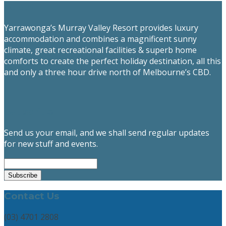
About
Yarrawonga’s Murray Valley Resort provides luxury
accommodation and combines a magnificent sunny
climate, great recreational facilities & superb home
comforts to create the perfect holiday destination, all this
and only a three hour drive north of Melbourne’s CBD.
Subscribe
Send us your email, and we shall send regular updates
for new stuff and events.
Contact Us
(03) 4701 2808