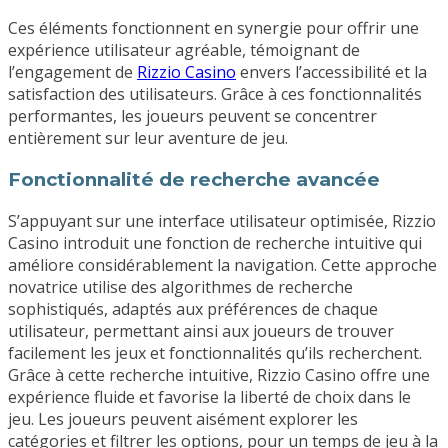
Ces éléments fonctionnent en synergie pour offrir une
expérience utilisateur agréable, témoignant de
l’engagement de
Rizzio Casino
envers l’accessibilité et la
satisfaction des utilisateurs. Grâce à ces fonctionnalités
performantes, les joueurs peuvent se concentrer
entièrement sur leur aventure de jeu.
Fonctionnalité de recherche avancée
S’appuyant sur une interface utilisateur optimisée, Rizzio
Casino introduit une fonction de recherche intuitive qui
améliore considérablement la navigation. Cette approche
novatrice utilise des algorithmes de recherche
sophistiqués, adaptés aux préférences de chaque
utilisateur, permettant ainsi aux joueurs de trouver
facilement les jeux et fonctionnalités qu’ils recherchent.
Grâce à cette recherche intuitive, Rizzio Casino offre une
expérience fluide et favorise la liberté de choix dans le
jeu. Les joueurs peuvent aisément explorer les
catégories et filtrer les options, pour un temps de jeu à la