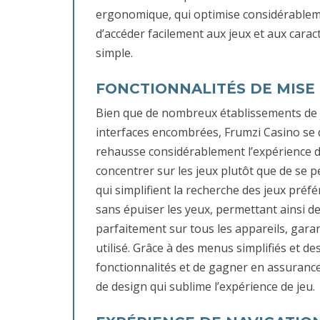
ergonomique, qui optimise considérableme
d’accéder facilement aux jeux et aux caract
simple.
FONCTIONNALITÉS DE MISE 
Bien que de nombreux établissements de je
interfaces encombrées, Frumzi Casino se 
rehausse considérablement l’expérience d
concentrer sur les jeux plutôt que de se 
qui simplifient la recherche des jeux pré
sans épuiser les yeux, permettant ainsi de
parfaitement sur tous les appareils, gara
utilisé. Grâce à des menus simplifiés et de
fonctionnalités et de gagner en assurance
de design qui sublime l’expérience de jeu.