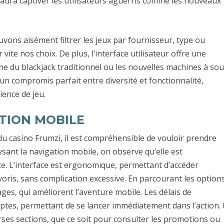
saura captiver les utilisateurs aguerris comme les nouveaux
ouvons aisément filtrer les jeux par fournisseur, type ou
vite nos choix. De plus, l’interface utilisateur offre une
e du blackjack traditionnel ou les nouvelles machines à so
n compromis parfait entre diversité et fonctionnalité,
ence de jeu.
TION MOBILE
du casino Frumzi, il est compréhensible de vouloir prendre
ysant la navigation mobile, on observe qu’elle est
. L’interface est ergonomique, permettant d’accéder
voris, sans complication excessive. En parcourant les options
mages, qui améliorent l’aventure mobile. Les délais de
es, permettant de se lancer immédiatement dans l’action.
rses sections, que ce soit pour consulter les promotions ou