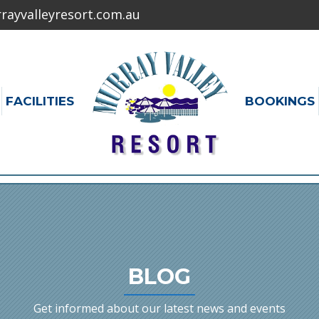
ayvalleyresort.com.au
FACILITIES
BOOKINGS
BLOG
Get informed about our latest news and events