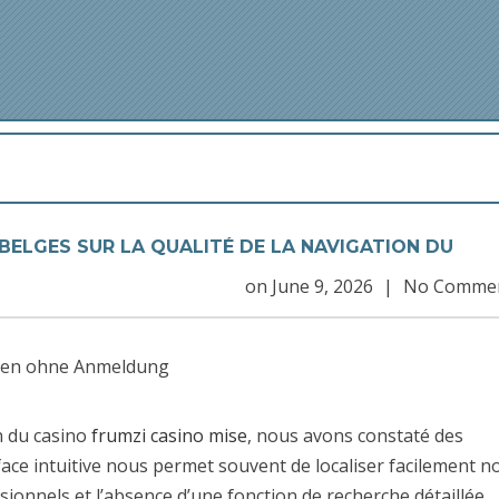
 BELGES SUR LA QUALITÉ DE LA NAVIGATION DU
on
June 9, 2026
|
No Comme
n du casino
frumzi casino mise
, nous avons constaté des
face intuitive nous permet souvent de localiser facilement n
sionnels et l’absence d’une fonction de recherche détaillée