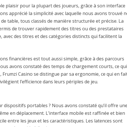
e plaisir pour la plupart des joueurs, grâce à son interface
vons apprécié la simplicité avec laquelle nous avons trouvé 
 de table, tous classés de manière structurée et précise. La
permis de trouver rapidement des titres ou des prestataires
, avec des titres et des catégories distincts qui facilitent la
ions financières est tout aussi simple, grâce à des parcours
 Nous avons constaté des temps de chargement courts, ce qui
, Frumzi Casino se distingue par sa ergonomie, ce qui en fai
vilégient l’efficience dans leurs périples de jeu.
 dispositifs portables ? Nous avons constaté qu’il offre un
ême en déplacement. L’interface mobile est raffinée et bien
le entre les jeux et les caractéristiques. Les latences sont