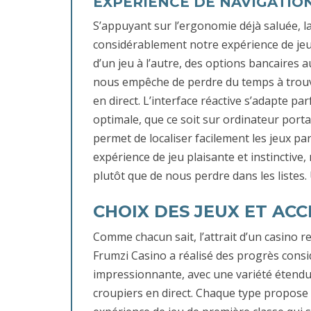
EXPÉRIENCE DE NAVIGATIO
S’appuyant sur l’ergonomie déjà saluée, l
considérablement notre expérience de jeu
d’un jeu à l’autre, des options bancaires a
nous empêche de perdre du temps à trouv
en direct. L’interface réactive s’adapte p
optimale, que ce soit sur ordinateur porta
permet de localiser facilement les jeux pa
expérience de jeu plaisante et instinctiv
plutôt que de nous perdre dans les listes. 
CHOIX DES JEUX ET ACC
Comme chacun sait, l’attrait d’un casino re
Frumzi Casino a réalisé des progrès consi
impressionnante, avec une variété étendue
croupiers en direct. Chaque type propose