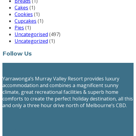
Breads
(1)
Cakes
(1)
Cookies
(1)
Cupcakes
(1)
Pies
(1)
Uncategorised
(497)
Uncategorized
(1)
Follow Us
About
Yarrawonga’s Murray Valley Resort provides luxury
accommodation and combines a magnificent sunny
climate, great recreational facilities & superb home
comforts to create the perfect holiday destination, all this
and only a three hour drive north of Melbourne’s CBD.
Subscribe