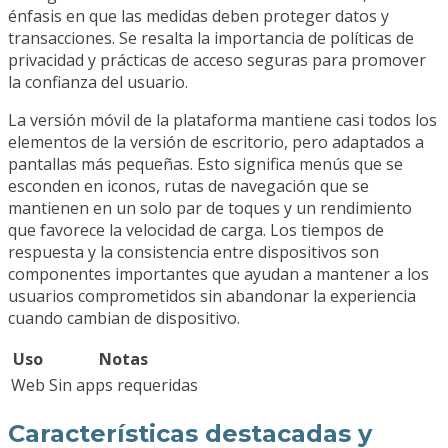
énfasis en que las medidas deben proteger datos y
transacciones. Se resalta la importancia de políticas de
privacidad y prácticas de acceso seguras para promover
la confianza del usuario.
La versión móvil de la plataforma mantiene casi todos los
elementos de la versión de escritorio, pero adaptados a
pantallas más pequeñas. Esto significa menús que se
esconden en iconos, rutas de navegación que se
mantienen en un solo par de toques y un rendimiento
que favorece la velocidad de carga. Los tiempos de
respuesta y la consistencia entre dispositivos son
componentes importantes que ayudan a mantener a los
usuarios comprometidos sin abandonar la experiencia
cuando cambian de dispositivo.
Uso
Notas
Web
Sin apps requeridas
Características destacadas y