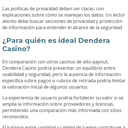
Las políticas de privacidad deben ser claras, con
explicaciones sobre cómo se manejan los datos. Un lector
atento debe buscar secciones de privacidad y protección
de información para entender el alcance de la seguridad.
¿Para quién es ideal Dendera
Casino?
En comparación con otros casinos de alto payout,
Dendera Casino podría presentar un equilibrio entre
usabilidad y seguridad, pero la ausencia de información
específica sobre pagos o rubros de retirada podría limitar
la valoración inicial de algunos usuarios.
La experiencia de usuario podría fortalecer su valor si se
amplía la información sobre proveedores y licencias,
permitiendo una comparación más informada con sitios
reconocidos.
El balance entre cantidad y calidad de Juegos contribuye a