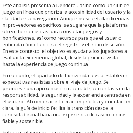
Este análisis presenta a Dendera Casino como un club de
juego en línea que prioriza la accesibilidad del usuario y la
claridad de la navegación. Aunque no se detallan licencias
ni proveedores específicos, se sugiere que la plataforma
ofrece herramientas para consultar juegos y
bonificaciones, así como recursos para que el usuario
entienda cómo funciona el registro y el inicio de sesión.
En este contexto, el objetivo es ayudar a los jugadores a
evaluar la experiencia global, desde la primera visita
hasta la experiencia de juego continua.
En conjunto, el apartado de bienvenida busca establecer
expectativas realistas sobre el viaje de juego. Se
promueve una aproximación razonable, con énfasis en la
responsabilidad, la seguridad y la experiencia centrada en
el usuario. Al combinar información práctica y orientación
clara, la guía de inicio facilita la transición desde la
curiosidad inicial hacia una experiencia de casino online
fiable y sostenible.
Enfoque relacionado con el enfoque australiano: se