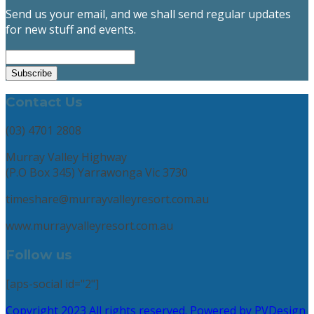
Send us your email, and we shall send regular updates
for new stuff and events.
Contact Us
(03) 4701 2808
Murray Valley Highway
(P.O Box 345) Yarrawonga Vic 3730
timeshare@murrayvalleyresort.com.au
www.murrayvalleyresort.com.au
Follow us
[aps-social id="2"]
Copyright 2023 All rights reserved. Powered by PVDesign