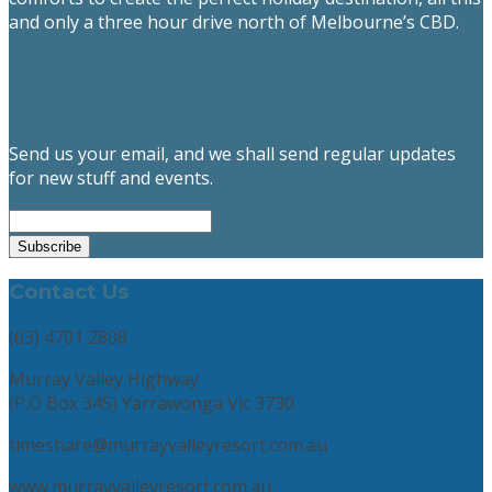
and only a three hour drive north of Melbourne’s CBD.
Subscribe
Send us your email, and we shall send regular updates
for new stuff and events.
Contact Us
(03) 4701 2808
Murray Valley Highway
(P.O Box 345) Yarrawonga Vic 3730
timeshare@murrayvalleyresort.com.au
www.murrayvalleyresort.com.au