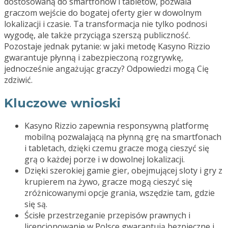
dostosowaną do smartfonów i tabletów, pozwala
graczom wejście do bogatej oferty gier w dowolnym
lokalizacji i czasie. Ta transformacja nie tylko podnosi
wygodę, ale także przyciąga szerszą publiczność.
Pozostaje jednak pytanie: w jaki metodę Kasyno Rizzio
gwarantuje płynną i zabezpieczoną rozgrywkę,
jednocześnie angażując graczy? Odpowiedzi mogą Cię
zdziwić.
Kluczowe wnioski
Kasyno Rizzio zapewnia responsywną platformę
mobilną pozwalającą na płynną grę na smartfonach
i tabletach, dzięki czemu gracze mogą cieszyć się
grą o każdej porze i w dowolnej lokalizacji.
Dzięki szerokiej gamie gier, obejmującej sloty i gry z
krupierem na żywo, gracze mogą cieszyć się
zróżnicowanymi opcje grania, wszędzie tam, gdzie
się są.
Ścisłe przestrzeganie przepisów prawnych i
licencjonowanie w Polsce gwarantują bezpieczne i