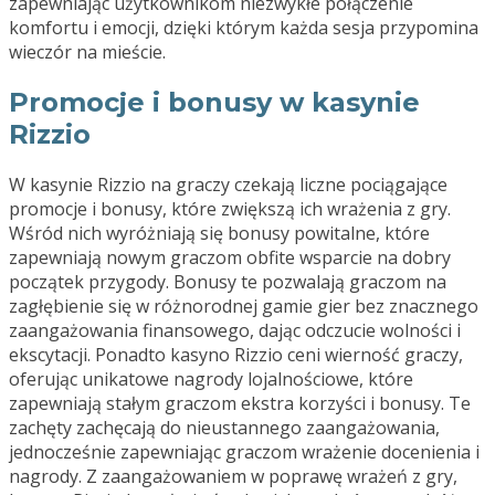
zapewniając użytkownikom niezwykłe połączenie
komfortu i emocji, dzięki którym każda sesja przypomina
wieczór na mieście.
Promocje i bonusy w kasynie
Rizzio
W kasynie Rizzio na graczy czekają liczne pociągające
promocje i bonusy, które zwiększą ich wrażenia z gry.
Wśród nich wyróżniają się bonusy powitalne, które
zapewniają nowym graczom obfite wsparcie na dobry
początek przygody. Bonusy te pozwalają graczom na
zagłębienie się w różnorodnej gamie gier bez znacznego
zaangażowania finansowego, dając odczucie wolności i
ekscytacji. Ponadto kasyno Rizzio ceni wierność graczy,
oferując unikatowe nagrody lojalnościowe, które
zapewniają stałym graczom ekstra korzyści i bonusy. Te
zachęty zachęcają do nieustannego zaangażowania,
jednocześnie zapewniając graczom wrażenie docenienia i
nagrody. Z zaangażowaniem w poprawę wrażeń z gry,