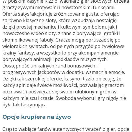
W polskim kasynie Rizzio, wachlarz gier slotowych urzeka
graczy żywymi motywami i nowatorskimi funkcjami.
Oferta satysfakcjonuje zróżnicowane gusta, oferując
zarówno klasyczne sloty, które wzbudzają nostalgię
dzięki prostej mechanice i kultowym symbolom, jak i
nowoczesne wideo sloty, znane z porywającej grafiki i
skomplikowanej fabuły. Gracze mogą poruszać się po
wielorakich światach, od pełnych przygód po żywiołowe
krainy fantasy, a wszystko to przy akompaniamencie
porywających animacji i podkładów muzycznych.
Dostępność unikalnych rund bonusowych i
progresywnych jackpotów w dodatku wzmacnia emocje.
Dzięki tak szerokiej ofercie, kasyno Rizzio obiecuję, że
każdy spin daje świeże możliwości, pozwalając graczom
poznawać i poświęcać się swoim ulubionym grom w
każdym miejscu i czasie. Swoboda wyboru i gry nigdy nie
była tak fascynująca.
Opcje krupiera na żywo
Często wabiące fanów autentycznych wrażeń z gier, opcje