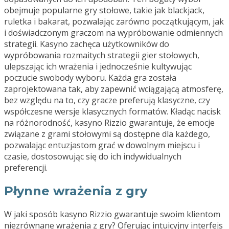
obejmuje popularne gry stołowe, takie jak blackjack,
ruletka i bakarat, pozwalając zarówno początkującym, jak
i doświadczonym graczom na wypróbowanie odmiennych
strategii. Kasyno zachęca użytkowników do
wypróbowania rozmaitych strategii gier stołowych,
ulepszając ich wrażenia i jednocześnie kultywując
poczucie swobody wyboru. Każda gra została
zaprojektowana tak, aby zapewnić wciągającą atmosferę,
bez względu na to, czy gracze preferują klasyczne, czy
współczesne wersje klasycznych formatów. Kładąc nacisk
na różnorodność, kasyno Rizzio gwarantuje, że emocje
związane z grami stołowymi są dostępne dla każdego,
pozwalając entuzjastom grać w dowolnym miejscu i
czasie, dostosowując się do ich indywidualnych
preferencji.
Płynne wrażenia z gry
W jaki sposób kasyno Rizzio gwarantuje swoim klientom
niezrównane wrażenia z gry? Oferując intuicyjny interfejs