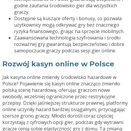
godne zaufania środowisko gier dla wszystkich
graczy.
Dostępne są kuszące oferty i bonusy, co pozwala
użytkownicy mogą odkrywać gry bez znacznego
ryzyka finansowego, grając na sprzęcie mobilnych.
Zaawansowana technologia szyfrowania i środki
rozważnej gry gwarantują bezpieczeństwo i dobre
samopoczucie graczy podczas sesji gier online.
Rozwój kasyn online w Polsce
Jak kasyna online zmieniły środowisko hazardowe w
Polsce? Pojawienie się kasyn online znacząco zmieniło
polską scenę hazardową, oferując graczom nowe
swobody, wcześniej ograniczone przez restrykcyjne
przepisy. Dzięki jaśniejszej strukturze prawnej, platformy
online uczyniły hazard bardziej osiągalnym, przyciągając
szersze grono graczy. Młodzi dorośli coraz częściej
korzystają z cyfrowych opcji gier, podczas gdy wytrawni
gracze cenią sobie elastyczność gry z domu. Ta zmiana