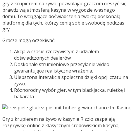
gry z krupierem na żywo, pozwalając graczom cieszyć się
prawdziwą atmosferą kasyna w wygodzie własnego
domu. Te wciągające doświadczenia tworzą doskonałą
platformę dla tych, którzy cenią sobie swobodę podczas
gry.
Gracze mogą oczekiwać:
Akcja w czasie rzeczywistym z udziałem
doświadczonych dealerów.
Doskonałe strumieniowe przesyłanie wideo
gwarantujące realistyczne wrażenia.
Ulepszona interakcja społeczna dzięki opcji czatu na
żywo.
Różnorodny wybór gier, w tym blackjacka, ruletkę i
bakarata.
Gry z krupierem na żywo w kasynie Rizzio zespalają
rozgrywkę online z klasycznym środowiskiem kasyna,