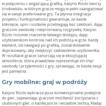
w połączeniu z angażującą grafiką, kasyno Rizzio tworzy
środowisko, w którym gracze mogą w pełni zaangażować
się w swoje preferowane gry. Ta płynna integracja
projektu i funkcjonalności gwarantuje, że każde
kliknięcie, spin i rozdanie przebiegają bez zakłóceń, dając
graczom swobodę i nieprzerwaną rozgrywkę. Kasyno
Rizzio rozumie znaczenie łatwego dostępu, dając
użytkownikom kontrolę nad ich podróżą w grze. Każdy
element, od nawigacji po grafikę, został dokładnie
dopracowany, aby zwiększyć zadowolenie użytkownika.
W rezultacie gracze zanurzają się w ekscytującej
atmosferze, która prawdziwie reprezentuje ich chęć
swobody i przyjemności z gry, sprawiając, że każda sesja
jest pamiętna.
Gry mobilne: graj w podróży
Kasyno Rizzio wykracza poza konwencjonalne podejście
do gier, zapewniając graczom możliwość korzystania z
ulubionych gier, o każdej porze i wszędzie zechcą. Kładąc