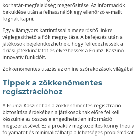
korhatár-megfelelőség megerősítése. Az információk
beküldése után a felhasználók egy ellenőrző e-mailt
fognak kapni.
Egy villámgyors kattintással a megerősítő linkre
véglegesíthető a fiók megnyitása. A befejezés után a
játékosok bejelentkezhetnek, hogy felfedezhessék a
óriási játékkínálatot és élvezhessék a Frumzi Kaszinó
innovatív funkcióit.
Zökkenőmentes utazás az online szórakozások világába!
Tippek a zökkenőmentes
regisztrációhoz
A Frumzi Kaszinóban a zökkenőmentes regisztráció
biztosítása érdekében a játékosoknak előre fel kell
készülnie az összes elengedhetetlen információ
megszerzésével. Ez a proaktív megközelítés könnyítheti a
folyamatot és minimalizálhatja a lehetséges problémákat.