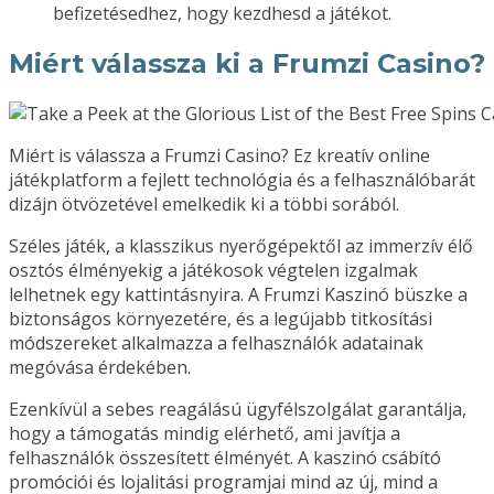
befizetésedhez, hogy kezdhesd a játékot.
Miért válassza ki a Frumzi Casino?
Miért is válassza a Frumzi Casino? Ez kreatív online
játékplatform a fejlett technológia és a felhasználóbarát
dizájn ötvözetével emelkedik ki a többi sorából.
Széles játék, a klasszikus nyerőgépektől az immerzív élő
osztós élményekig a játékosok végtelen izgalmak
lelhetnek egy kattintásnyira. A Frumzi Kaszinó büszke a
biztonságos környezetére, és a legújabb titkosítási
módszereket alkalmazza a felhasználók adatainak
megóvása érdekében.
Ezenkívül a sebes reagálású ügyfélszolgálat garantálja,
hogy a támogatás mindig elérhető, ami javítja a
felhasználók összesített élményét. A kaszinó csábító
promóciói és lojalitási programjai mind az új, mind a