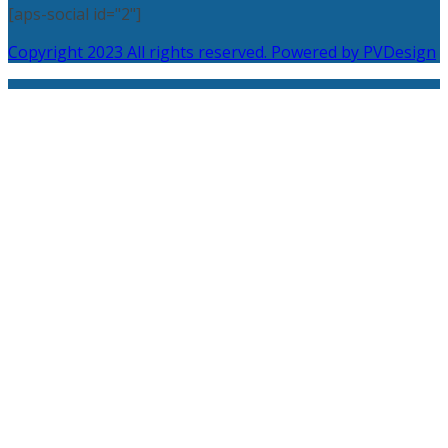
[aps-social id="2"]
Copyright 2023 All rights reserved. Powered by PVDesign