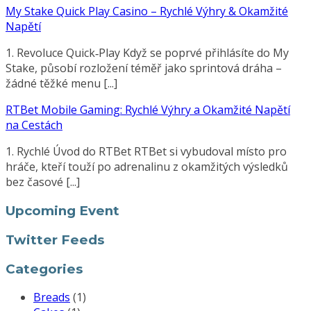
My Stake Quick Play Casino – Rychlé Výhry & Okamžité
Napětí
1. Revoluce Quick‑Play Když se poprvé přihlásíte do My
Stake, působí rozložení téměř jako sprintová dráha –
žádné těžké menu [...]
RTBet Mobile Gaming: Rychlé Výhry a Okamžité Napětí
na Cestách
1. Rychlé Úvod do RTBet RTBet si vybudoval místo pro
hráče, kteří touží po adrenalinu z okamžitých výsledků
bez časové [...]
Upcoming Event
Twitter Feeds
Categories
Breads
(1)