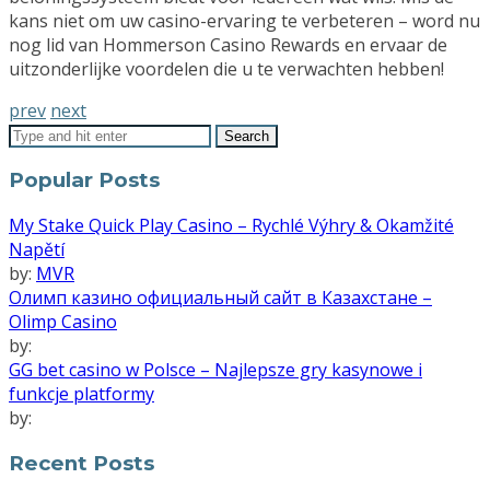
kans niet om uw casino-ervaring te verbeteren – word nu
nog lid van Hommerson Casino Rewards en ervaar de
uitzonderlijke voordelen die u te verwachten hebben!
prev
next
Popular Posts
My Stake Quick Play Casino – Rychlé Výhry & Okamžité
Napětí
by:
MVR
Олимп казино официальный сайт в Казахстане –
Olimp Casino
by:
GG bet casino w Polsce – Najlepsze gry kasynowe i
funkcje platformy
by:
Recent Posts