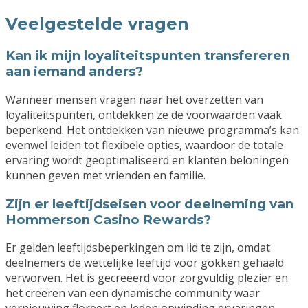
Veelgestelde vragen
Kan ik mijn loyaliteitspunten transfereren
aan iemand anders?
Wanneer mensen vragen naar het overzetten van
loyaliteitspunten, ontdekken ze de voorwaarden vaak
beperkend. Het ontdekken van nieuwe programma’s kan
evenwel leiden tot flexibele opties, waardoor de totale
ervaring wordt geoptimaliseerd en klanten beloningen
kunnen geven met vrienden en familie.
Zijn er leeftijdseisen voor deelneming van
Hommerson Casino Rewards?
Er gelden leeftijdsbeperkingen om lid te zijn, omdat
deelnemers de wettelijke leeftijd voor gokken gehaald
verworven. Het is gecreëerd voor zorgvuldig plezier en
het creëren van een dynamische community waar