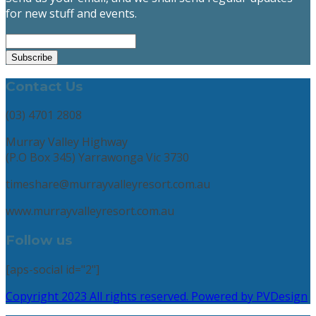
for new stuff and events.
Contact Us
(03) 4701 2808
Murray Valley Highway
(P.O Box 345) Yarrawonga Vic 3730
timeshare@murrayvalleyresort.com.au
www.murrayvalleyresort.com.au
Follow us
[aps-social id="2"]
Copyright 2023 All rights reserved. Powered by PVDesign