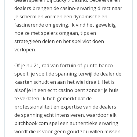
dealerspellen bij Lucky 7 Casino. Deze ervaren
dealers brengen de casino-ervaring direct naar
je scherm en vormen een dynamische en
fascinerende omgeving. Ik vind het geweldig
hoe ze met spelers omgaan, tips en
strategieën delen en het spel vlot doen
verlopen.
Of je nu 21, rad van fortuin of punto banco
speelt, je voelt de spanning terwijl de dealer de
kaarten schudt en aan het wiel draait. Het is
alsof je in een echt casino bent zonder je huis
te verlaten. Ik heb gemerkt dat de
professionaliteit en expertise van de dealers
de spanning echt intensiveren, waardoor elk
pitchbook.com
spel een authentieke ervaring
wordt die ik voor geen goud zou willen missen.