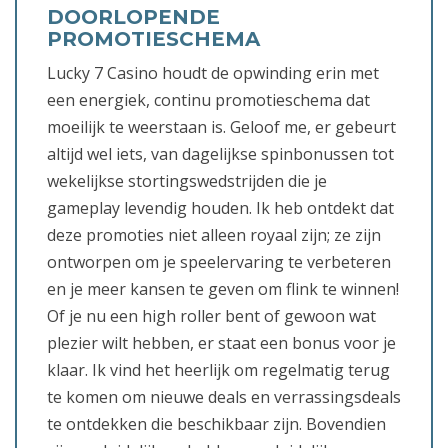
DOORLOPENDE
PROMOTIESCHEMA
Lucky 7 Casino houdt de opwinding erin met
een energiek, continu promotieschema dat
moeilijk te weerstaan is. Geloof me, er gebeurt
altijd wel iets, van dagelijkse spinbonussen tot
wekelijkse stortingswedstrijden die je
gameplay levendig houden. Ik heb ontdekt dat
deze promoties niet alleen royaal zijn; ze zijn
ontworpen om je speelervaring te verbeteren
en je meer kansen te geven om flink te winnen!
Of je nu een high roller bent of gewoon wat
plezier wilt hebben, er staat een bonus voor je
klaar. Ik vind het heerlijk om regelmatig terug
te komen om nieuwe deals en verrassingsdeals
te ontdekken die beschikbaar zijn. Bovendien