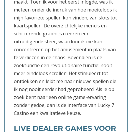
maakt. Toen ik voor het eerst inlogde, was ik
meteen onder de indruk van hoe moeiteloos ik
mijn favoriete spellen kon vinden, van slots tot
kaartspellen. De overzichtelijke menu’s en
schitterende graphics creëren een
uitnodigende sfeer, waardoor ik me kan
concentreren op het amusement in plaats van
te verliezen in de chaos. Bovendien is de
zoekfunctie een revolutionaire functie: nooit
meer eindeloos scrollen! Het stimuleert tot
ontdekken en leidt me naar nieuwe spellen die
ik nog nooit eerder had geprobeerd. Als je op
zoek bent naar een online game-ervaring
zonder gedoe, dan is de interface van Lucky 7
Casino een kwalitatieve keuze.
LIVE DEALER GAMES VOOR