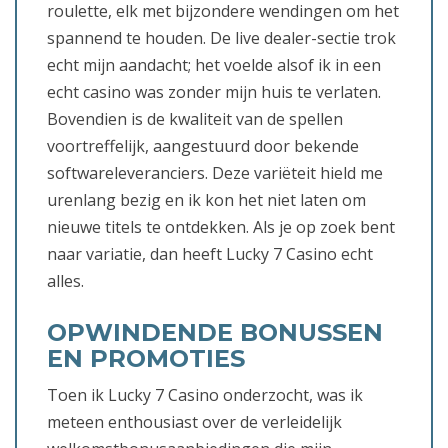
roulette, elk met bijzondere wendingen om het
spannend te houden. De live dealer-sectie trok
echt mijn aandacht; het voelde alsof ik in een
echt casino was zonder mijn huis te verlaten.
Bovendien is de kwaliteit van de spellen
voortreffelijk, aangestuurd door bekende
softwareleveranciers. Deze variëteit hield me
urenlang bezig en ik kon het niet laten om
nieuwe titels te ontdekken. Als je op zoek bent
naar variatie, dan heeft Lucky 7 Casino echt
alles.
OPWINDENDE BONUSSEN
EN PROMOTIES
Toen ik Lucky 7 Casino onderzocht, was ik
meteen enthousiast over de verleidelijk