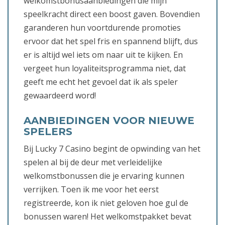
welkomstbonusaanbiedingen die mijn
speelkracht direct een boost gaven. Bovendien
garanderen hun voortdurende promoties
ervoor dat het spel fris en spannend blijft, dus
er is altijd wel iets om naar uit te kijken. En
vergeet hun loyaliteitsprogramma niet, dat
geeft me echt het gevoel dat ik als speler
gewaardeerd word!
AANBIEDINGEN VOOR NIEUWE
SPELERS
Bij Lucky 7 Casino begint de opwinding van het
spelen al bij de deur met verleidelijke
welkomstbonussen die je ervaring kunnen
verrijken. Toen ik me voor het eerst
registreerde, kon ik niet geloven hoe gul de
bonussen waren! Het welkomstpakket bevat