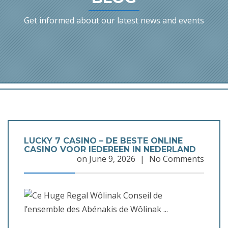
Get informed about our latest news and events
LUCKY 7 CASINO – DE BESTE ONLINE
CASINO VOOR IEDEREEN IN NEDERLAND
on
June 9, 2026
|
No Comments