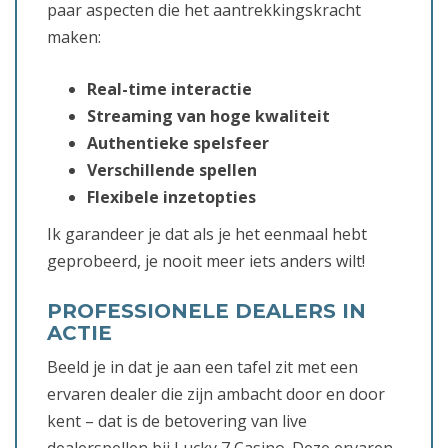
paar aspecten die het aantrekkingskracht
maken:
Real-time interactie
Streaming van hoge kwaliteit
Authentieke spelsfeer
Verschillende spellen
Flexibele inzetopties
Ik garandeer je dat als je het eenmaal hebt
geprobeerd, je nooit meer iets anders wilt!
PROFESSIONELE DEALERS IN
ACTIE
Beeld je in dat je aan een tafel zit met een
ervaren dealer die zijn ambacht door en door
kent – dat is de betovering van live