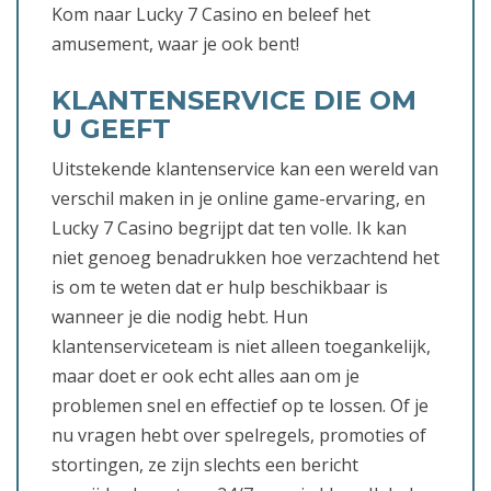
Kom naar Lucky 7 Casino en beleef het
amusement, waar je ook bent!
KLANTENSERVICE DIE OM
U GEEFT
Uitstekende klantenservice kan een wereld van
verschil maken in je online game-ervaring, en
Lucky 7 Casino begrijpt dat ten volle. Ik kan
niet genoeg benadrukken hoe verzachtend het
is om te weten dat er hulp beschikbaar is
wanneer je die nodig hebt. Hun
klantenserviceteam is niet alleen toegankelijk,
maar doet er ook echt alles aan om je
problemen snel en effectief op te lossen. Of je
nu vragen hebt over spelregels, promoties of
stortingen, ze zijn slechts een bericht