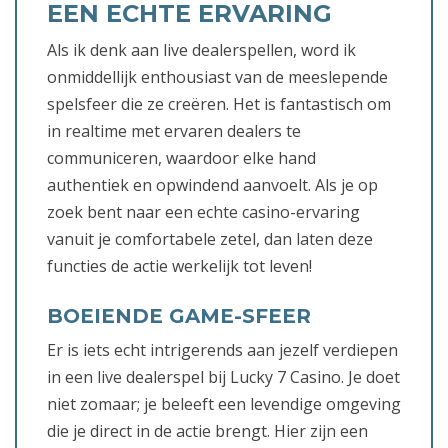
EEN ECHTE ERVARING
Als ik denk aan live dealerspellen, word ik
onmiddellijk enthousiast van de meeslepende
spelsfeer die ze creëren. Het is fantastisch om
in realtime met ervaren dealers te
communiceren, waardoor elke hand
authentiek en opwindend aanvoelt. Als je op
zoek bent naar een echte casino-ervaring
vanuit je comfortabele zetel, dan laten deze
functies de actie werkelijk tot leven!
BOEIENDE GAME-SFEER
Er is iets echt intrigerends aan jezelf verdiepen
in een live dealerspel bij Lucky 7 Casino. Je doet
niet zomaar; je beleeft een levendige omgeving
die je direct in de actie brengt. Hier zijn een