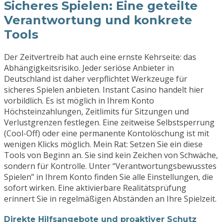
Sicheres Spielen: Eine geteilte
Verantwortung und konkrete
Tools
Der Zeitvertreib hat auch eine ernste Kehrseite: das
Abhängigkeitsrisiko. Jeder seriöse Anbieter in
Deutschland ist daher verpflichtet Werkzeuge für
sicheres Spielen anbieten. Instant Casino handelt hier
vorbildlich. Es ist möglich in Ihrem Konto
Höchsteinzahlungen, Zeitlimits für Sitzungen und
Verlustgrenzen festlegen. Eine zeitweise Selbstsperrung
(Cool-Off) oder eine permanente Kontolöschung ist mit
wenigen Klicks möglich. Mein Rat: Setzen Sie ein diese
Tools von Beginn an. Sie sind kein Zeichen von Schwäche,
sondern für Kontrolle. Unter “Verantwortungsbewusstes
Spielen” in Ihrem Konto finden Sie alle Einstellungen, die
sofort wirken. Eine aktivierbare Realitätsprüfung
erinnert Sie in regelmäßigen Abständen an Ihre Spielzeit.
Direkte Hilfsangebote und proaktiver Schutz