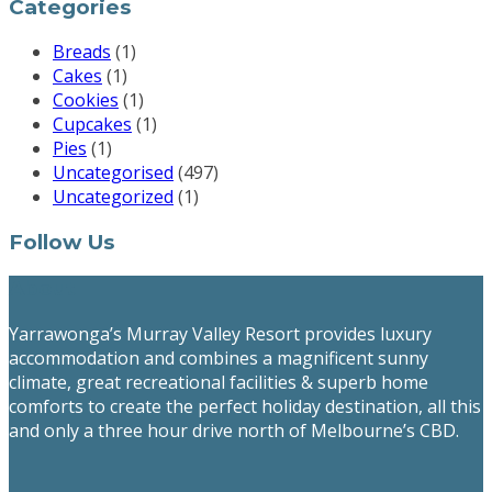
Categories
Breads
(1)
Cakes
(1)
Cookies
(1)
Cupcakes
(1)
Pies
(1)
Uncategorised
(497)
Uncategorized
(1)
Follow Us
About
Yarrawonga’s Murray Valley Resort provides luxury
accommodation and combines a magnificent sunny
climate, great recreational facilities & superb home
comforts to create the perfect holiday destination, all this
and only a three hour drive north of Melbourne’s CBD.