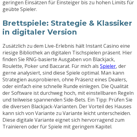
geringen Einsätzen für Einsteiger bis zu hohen Limits für
geübte Spieler.
Brettspiele: Strategie & Klassiker
in digitaler Version
Zusätzlich zu dem Live-Erlebnis hält Instant Casino eine
riesige Bibliothek an digitalen Tischspielen präsent. Hier
finden Sie RNG-basierte Ausgaben von Blackjack,
Roulette, Poker und Baccarat. Für mich als
Spieler
, der
gerne analysiert, sind diese Spiele optimal. Man kann
Strategien ausprobieren, ohne Präsenz eines Dealers,
oder einfach eine schnelle Runde einlegen. Die Qualität
der Software ist durchweg hoch, mit einstellbaren Regeln
und teilweise spannenden Side-Bets. Ein Tipp: Prüfen Sie
die diversen Blackjack-Varianten. Der Vorteil des Hauses
kann sich von Variante zu Variante leicht unterscheiden.
Diese digitale Variante eignet sich hervorragend zum
Trainieren oder für Spiele mit geringem Kapitel.