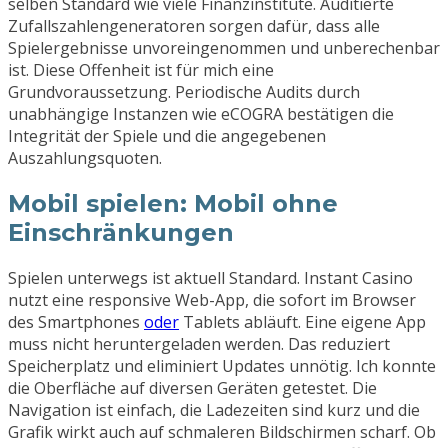
selben Standard wie viele Finanzinstitute. Auditierte
Zufallszahlengeneratoren sorgen dafür, dass alle
Spielergebnisse unvoreingenommen und unberechenbar
ist. Diese Offenheit ist für mich eine
Grundvoraussetzung. Periodische Audits durch
unabhängige Instanzen wie eCOGRA bestätigen die
Integrität der Spiele und die angegebenen
Auszahlungsquoten.
Mobil spielen: Mobil ohne
Einschränkungen
Spielen unterwegs ist aktuell Standard. Instant Casino
nutzt eine responsive Web-App, die sofort im Browser
des Smartphones
oder
Tablets abläuft. Eine eigene App
muss nicht heruntergeladen werden. Das reduziert
Speicherplatz und eliminiert Updates unnötig. Ich konnte
die Oberfläche auf diversen Geräten getestet. Die
Navigation ist einfach, die Ladezeiten sind kurz und die
Grafik wirkt auch auf schmaleren Bildschirmen scharf. Ob