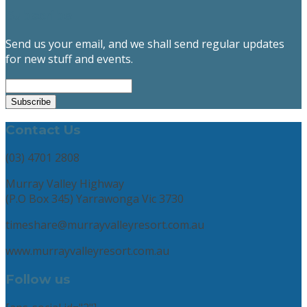
Subscribe
Send us your email, and we shall send regular updates
for new stuff and events.
Contact Us
(03) 4701 2808
Murray Valley Highway
(P.O Box 345) Yarrawonga Vic 3730
timeshare@murrayvalleyresort.com.au
www.murrayvalleyresort.com.au
Follow us