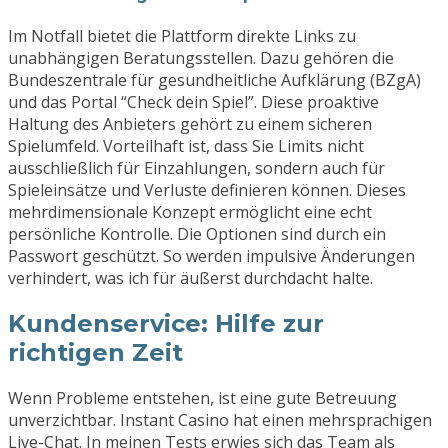
Im Notfall bietet die Plattform direkte Links zu
unabhängigen Beratungsstellen. Dazu gehören die
Bundeszentrale für gesundheitliche Aufklärung (BZgA)
und das Portal “Check dein Spiel”. Diese proaktive
Haltung des Anbieters gehört zu einem sicheren
Spielumfeld. Vorteilhaft ist, dass Sie Limits nicht
ausschließlich für Einzahlungen, sondern auch für
Spieleinsätze und Verluste definieren können. Dieses
mehrdimensionale Konzept ermöglicht eine echt
persönliche Kontrolle. Die Optionen sind durch ein
Passwort geschützt. So werden impulsive Änderungen
verhindert, was ich für äußerst durchdacht halte.
Kundenservice: Hilfe zur
richtigen Zeit
Wenn Probleme entstehen, ist eine gute Betreuung
unverzichtbar. Instant Casino hat einen mehrsprachigen
Live-Chat. In meinen Tests erwies sich das Team als