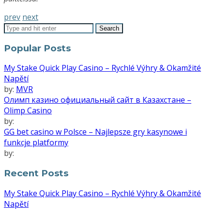
prev
next
Popular Posts
My Stake Quick Play Casino – Rychlé Výhry & Okamžité
Napětí
by:
MVR
Олимп казино официальный сайт в Казахстане –
Olimp Casino
by:
GG bet casino w Polsce – Najlepsze gry kasynowe i
funkcje platformy
by:
Recent Posts
My Stake Quick Play Casino – Rychlé Výhry & Okamžité
Napětí