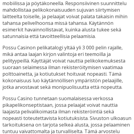
mobiilissa ja pöytäkoneella. Responsiivinen suunnittelu
mahdollistaa pelikokonaisuuden sujuvan siirtymisen
laitteelta toiselle, ja pelaajat voivat palata takaisin mihin
tahansa pelivelhoonsa missä tahansa. Käytännön
esimerkit havainnollistavat, kuinka alusta tukee sekä
satunnaisia että tavoitteellisia pelaamisia.
Possu Casinon pelikatalogi yltää yli 3 000 pelin rajalle,
mikä antaa laajan kirjon valintoja eri teemoilla ja
pelityypeillä. Käyttäjät voivat nauttia pelikokemuksesta
suoraan selaimessa ilman rekisteröitymisen vaatimaa
polttoainetta, ja kotiutukset hoituvat nopeasti. Tämä
kokonaisuus luo käytännöllisen ympäristön pelaajille,
jotka arvostavat sekä monipuolisuutta että nopeutta.
Possu Casino tunnetaan suomalaisessa verkossa
pikapelikonseptistaan, jossa pelaajat voivat nauttia
laajasta pelivalikoimasta ilman rekisteröintiä sekä
nopeasti toteutettavista kotiutuksista. Sivuston ulkoasun
tarkoituksena on tarjota selkeä alusta, jossa pelaaminen
tuntuu vaivattomalta ja turvalliselta. Tämä arvostelu