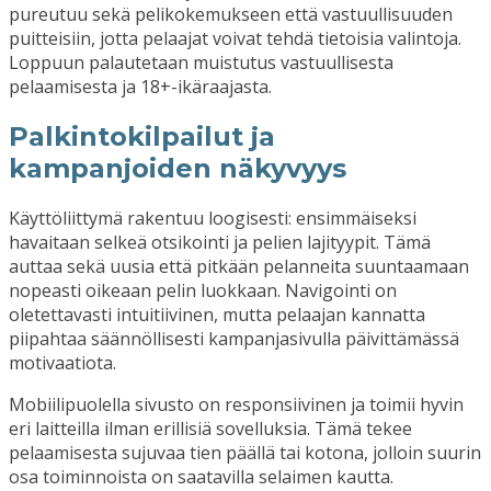
pureutuu sekä pelikokemukseen että vastuullisuuden
puitteisiin, jotta pelaajat voivat tehdä tietoisia valintoja.
Loppuun palautetaan muistutus vastuullisesta
pelaamisesta ja 18+-ikäraajasta.
Palkintokilpailut ja
kampanjoiden näkyvyys
Käyttöliittymä rakentuu loogisesti: ensimmäiseksi
havaitaan selkeä otsikointi ja pelien lajityypit. Tämä
auttaa sekä uusia että pitkään pelanneita suuntaamaan
nopeasti oikeaan pelin luokkaan. Navigointi on
oletettavasti intuitiivinen, mutta pelaajan kannatta
piipahtaa säännöllisesti kampanjasivulla päivittämässä
motivaatiota.
Mobiilipuolella sivusto on responsiivinen ja toimii hyvin
eri laitteilla ilman erillisiä sovelluksia. Tämä tekee
pelaamisesta sujuvaa tien päällä tai kotona, jolloin suurin
osa toiminnoista on saatavilla selaimen kautta.