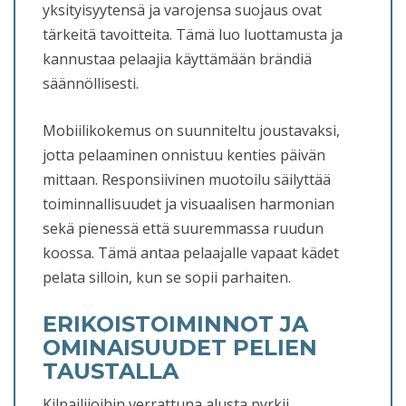
yksityisyytensä ja varojensa suojaus ovat
tärkeitä tavoitteita. Tämä luo luottamusta ja
kannustaa pelaajia käyttämään brändiä
säännöllisesti.
Mobiilikokemus on suunniteltu joustavaksi,
jotta pelaaminen onnistuu kenties päivän
mittaan. Responsiivinen muotoilu säilyttää
toiminnallisuudet ja visuaalisen harmonian
sekä pienessä että suuremmassa ruudun
koossa. Tämä antaa pelaajalle vapaat kädet
pelata silloin, kun se sopii parhaiten.
ERIKOISTOIMINNOT JA
OMINAISUUDET PELIEN
TAUSTALLA
Kilpailijoihin verrattuna alusta pyrkii