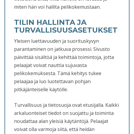
miten hän voi hallita pelikokemustaan.
TILIN HALLINTA JA
TURVALLISUUSASETUKSET
Yleisen luettavuuden ja suorituskyvyn
parantaminen on jatkuva prosessi. Sivusto
päivittää sisältöä ja kehittää toimintoja, jotta
pelaajat voivat nauttia sujuvasta
pelikokemuksesta. Tämä kehitys tukee
pelaajaa ja luo luotettavan pohjan
pitkäjänteiselle käytölle.
Turvallisuus ja tietosuoja ovat etusijalla. Kaikki
arkaluonteiset tiedot on suojattu ja toiminta
noudattaa alan yleisiä käytäntöjä. Pelaajat
voivat olla varmoja siitä, että heidän