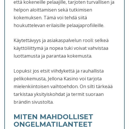
että kokeneille pelaajille, tarjoten turvallisen ja
helpon aloittamisen sekä tutkimisen
kokemuksen. Tämä voi tehdä siitä
houkuttelevan erilaisille pelaajaprofiileille.
Käytettävyys ja asiakaspalvelun rooli: selkeä
käyttöliittymä ja nopea tuki voivat vahvistaa
luottamusta ja parantaa kokemusta.
Lopuksi: jos etsit viihdykettä ja rauhallista
pelikokemusta, Jellona Kasino voi tarjota
mielenkiintoisen vaihtoehdon. On silti tärkeää
tarkistaa yksityiskohdat ja termit suoraan
brändin sivustolta.
MITEN MAHDOLLISET
ONGELMATILANTEET