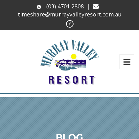
(03) 4701 2808
|
timeshare@murrayvalleyresort.com.au
BLOG