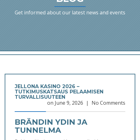
Get informed about our latest news and events
JELLONA KASINO 2026 –
TUTKIMUSKATSAUS PELAAMISEN
TURVALLISUUTEEN
on
June 9, 2026
|
No Comments
BRÄNDIN YDIN JA
TUNNELMA