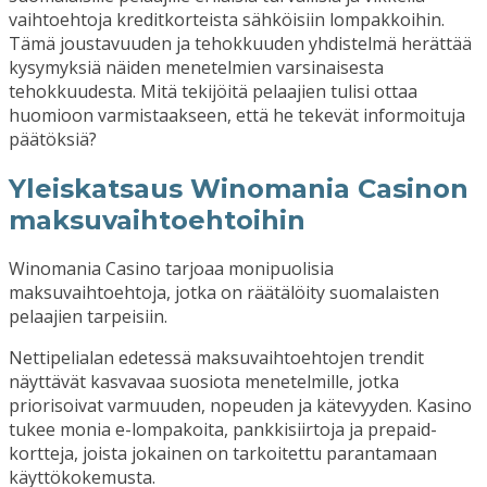
vaihtoehtoja kreditkorteista sähköisiin lompakkoihin.
Tämä joustavuuden ja tehokkuuden yhdistelmä herättää
kysymyksiä näiden menetelmien varsinaisesta
tehokkuudesta. Mitä tekijöitä pelaajien tulisi ottaa
huomioon varmistaakseen, että he tekevät informoituja
päätöksiä?
Yleiskatsaus Winomania Casinon
maksuvaihtoehtoihin
Winomania Casino tarjoaa monipuolisia
maksuvaihtoehtoja, jotka on räätälöity suomalaisten
pelaajien tarpeisiin.
Nettipelialan edetessä maksuvaihtoehtojen trendit
näyttävät kasvavaa suosiota menetelmille, jotka
priorisoivat varmuuden, nopeuden ja kätevyyden. Kasino
tukee monia e-lompakoita, pankkisiirtoja ja prepaid-
kortteja, joista jokainen on tarkoitettu parantamaan
käyttökokemusta.