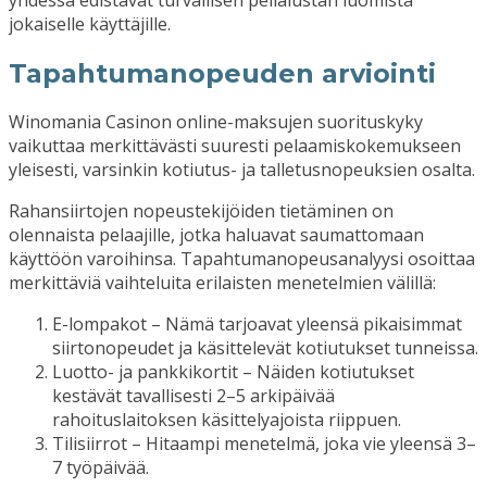
jokaiselle käyttäjille.
Tapahtumanopeuden arviointi
Winomania Casinon online-maksujen suorituskyky
vaikuttaa merkittävästi suuresti pelaamiskokemukseen
yleisesti, varsinkin kotiutus- ja talletusnopeuksien osalta.
Rahansiirtojen nopeustekijöiden tietäminen on
olennaista pelaajille, jotka haluavat saumattomaan
käyttöön varoihinsa. Tapahtumanopeusanalyysi osoittaa
merkittäviä vaihteluita erilaisten menetelmien välillä:
E-lompakot – Nämä tarjoavat yleensä pikaisimmat
siirtonopeudet ja käsittelevät kotiutukset tunneissa.
Luotto- ja pankkikortit – Näiden kotiutukset
kestävät tavallisesti 2–5 arkipäivää
rahoituslaitoksen käsittelyajoista riippuen.
Tilisiirrot – Hitaampi menetelmä, joka vie yleensä 3–
7 työpäivää.