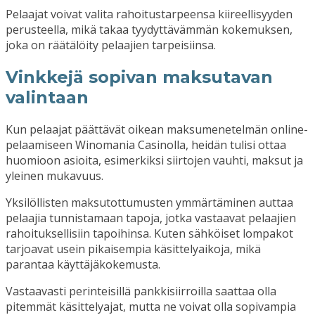
Pelaajat voivat valita rahoitustarpeensa kiireellisyyden
perusteella, mikä takaa tyydyttävämmän kokemuksen,
joka on räätälöity pelaajien tarpeisiinsa.
Vinkkejä sopivan maksutavan
valintaan
Kun pelaajat päättävät oikean maksumenetelmän online-
pelaamiseen Winomania Casinolla, heidän tulisi ottaa
huomioon asioita, esimerkiksi siirtojen vauhti, maksut ja
yleinen mukavuus.
Yksilöllisten maksutottumusten ymmärtäminen auttaa
pelaajia tunnistamaan tapoja, jotka vastaavat pelaajien
rahoituksellisiin tapoihinsa. Kuten sähköiset lompakot
tarjoavat usein pikaisempia käsittelyaikoja, mikä
parantaa käyttäjäkokemusta.
Vastaavasti perinteisillä pankkisiirroilla saattaa olla
pitemmät käsittelyajat, mutta ne voivat olla sopivampia