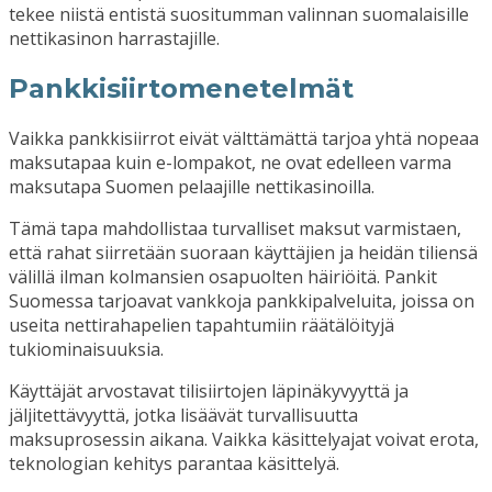
tekee niistä entistä suositumman valinnan suomalaisille
nettikasinon harrastajille.
Pankkisiirtomenetelmät
Vaikka pankkisiirrot eivät välttämättä tarjoa yhtä nopeaa
maksutapaa kuin e-lompakot, ne ovat edelleen varma
maksutapa Suomen pelaajille nettikasinoilla.
Tämä tapa mahdollistaa turvalliset maksut varmistaen,
että rahat siirretään suoraan käyttäjien ja heidän tiliensä
välillä ilman kolmansien osapuolten häiriöitä. Pankit
Suomessa tarjoavat vankkoja pankkipalveluita, joissa on
useita nettirahapelien tapahtumiin räätälöityjä
tukiominaisuuksia.
Käyttäjät arvostavat tilisiirtojen läpinäkyvyyttä ja
jäljitettävyyttä, jotka lisäävät turvallisuutta
maksuprosessin aikana. Vaikka käsittelyajat voivat erota,
teknologian kehitys parantaa käsittelyä.