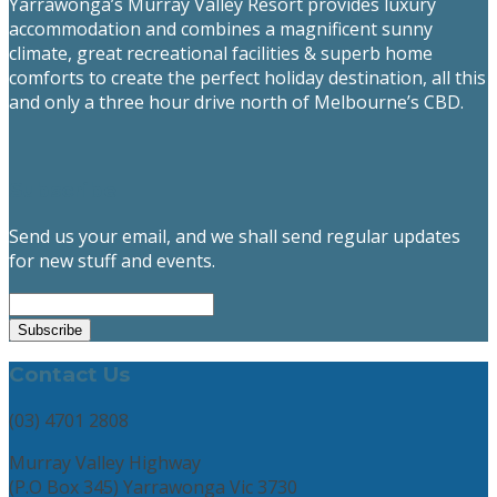
Yarrawonga’s Murray Valley Resort provides luxury
accommodation and combines a magnificent sunny
climate, great recreational facilities & superb home
comforts to create the perfect holiday destination, all this
and only a three hour drive north of Melbourne’s CBD.
Subscribe
Send us your email, and we shall send regular updates
for new stuff and events.
Contact Us
(03) 4701 2808
Murray Valley Highway
(P.O Box 345) Yarrawonga Vic 3730