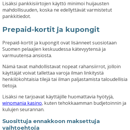
Lisäksi pankkisiirtojen käyttö minimoi huijausten
mahdollisuuden, koska ne edellyttävät varmistetut
pankkitiedot.
Prepaid-kortit ja kupongit
Prepaid-kortit ja kupongit ovat lisänneet suosiotaan
Suomen pelaajien keskuudessa kätevyytensä ja
varmuutensa ansiosta.
Nämä tavat mahdollistavat nopeat rahansiirrot, jolloin
käyttäjät voivat tallettaa varoja ilman linkitystä
henkilökohtaisia tilejä tai ilman paljastamista taloudellisia
tietoja.
Lisäksi ne tarjoavat käyttäjille huomattavia hyötyjä,
winomania kasino
, kuten tehokkaamman budjetoinnin ja
kulujen seurannan.
Suosittuja ennakkoon maksettuja
vaihtoehtoja