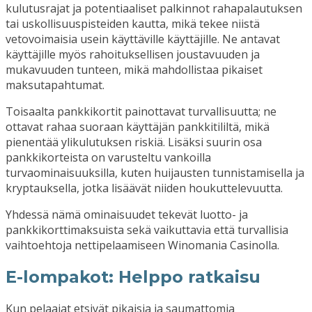
kulutusrajat ja potentiaaliset palkinnot rahapalautuksen
tai uskollisuuspisteiden kautta, mikä tekee niistä
vetovoimaisia usein käyttäville käyttäjille. Ne antavat
käyttäjille myös rahoituksellisen joustavuuden ja
mukavuuden tunteen, mikä mahdollistaa pikaiset
maksutapahtumat.
Toisaalta pankkikortit painottavat turvallisuutta; ne
ottavat rahaa suoraan käyttäjän pankkitililtä, mikä
pienentää ylikulutuksen riskiä. Lisäksi suurin osa
pankkikorteista on varusteltu vankoilla
turvaominaisuuksilla, kuten huijausten tunnistamisella ja
kryptauksella, jotka lisäävät niiden houkuttelevuutta.
Yhdessä nämä ominaisuudet tekevät luotto- ja
pankkikorttimaksuista sekä vaikuttavia että turvallisia
vaihtoehtoja nettipelaamiseen Winomania Casinolla.
E-lompakot: Helppo ratkaisu
Kun pelaajat etsivät pikaisia ja saumattomia