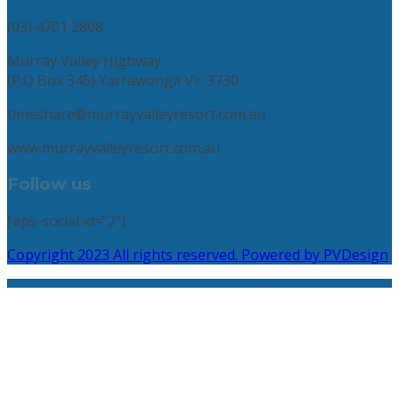
(03) 4701 2808
Murray Valley Highway
(P.O Box 345) Yarrawonga Vic 3730
timeshare@murrayvalleyresort.com.au
www.murrayvalleyresort.com.au
Follow us
[aps-social id="2"]
Copyright 2023 All rights reserved. Powered by PVDesign