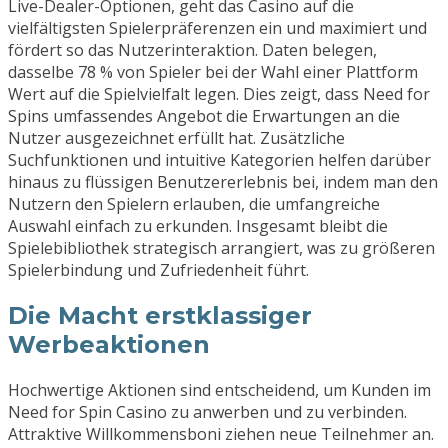
Live-Dealer-Optionen, geht das Casino auf die
vielfältigsten Spielerpräferenzen ein und maximiert und
fördert so das Nutzerinteraktion. Daten belegen,
dasselbe 78 % von Spieler bei der Wahl einer Plattform
Wert auf die Spielvielfalt legen. Dies zeigt, dass Need for
Spins umfassendes Angebot die Erwartungen an die
Nutzer ausgezeichnet erfüllt hat. Zusätzliche
Suchfunktionen und intuitive Kategorien helfen darüber
hinaus zu flüssigen Benutzererlebnis bei, indem man den
Nutzern den Spielern erlauben, die umfangreiche
Auswahl einfach zu erkunden. Insgesamt bleibt die
Spielebibliothek strategisch arrangiert, was zu größeren
Spielerbindung und Zufriedenheit führt.
Die Macht erstklassiger
Werbeaktionen
Hochwertige Aktionen sind entscheidend, um Kunden im
Need for Spin Casino zu anwerben und zu verbinden.
Attraktive Willkommensboni ziehen neue Teilnehmer an.