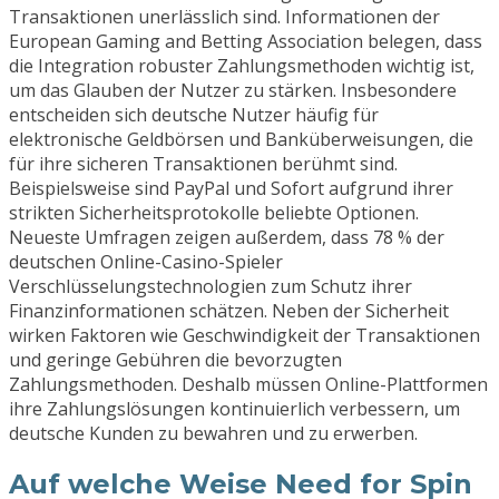
Transaktionen unerlässlich sind. Informationen der
European Gaming and Betting Association belegen, dass
die Integration robuster Zahlungsmethoden wichtig ist,
um das Glauben der Nutzer zu stärken. Insbesondere
entscheiden sich deutsche Nutzer häufig für
elektronische Geldbörsen und Banküberweisungen, die
für ihre sicheren Transaktionen berühmt sind.
Beispielsweise sind PayPal und Sofort aufgrund ihrer
strikten Sicherheitsprotokolle beliebte Optionen.
Neueste Umfragen zeigen außerdem, dass 78 % der
deutschen Online-Casino-Spieler
Verschlüsselungstechnologien zum Schutz ihrer
Finanzinformationen schätzen. Neben der Sicherheit
wirken Faktoren wie Geschwindigkeit der Transaktionen
und geringe Gebühren die bevorzugten
Zahlungsmethoden. Deshalb müssen Online-Plattformen
ihre Zahlungslösungen kontinuierlich verbessern, um
deutsche Kunden zu bewahren und zu erwerben.
Auf welche Weise Need for Spin