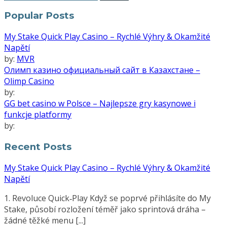
Popular Posts
My Stake Quick Play Casino – Rychlé Výhry & Okamžité
Napětí
by:
MVR
Олимп казино официальный сайт в Казахстане –
Olimp Casino
by:
GG bet casino w Polsce – Najlepsze gry kasynowe i
funkcje platformy
by:
Recent Posts
My Stake Quick Play Casino – Rychlé Výhry & Okamžité
Napětí
1. Revoluce Quick‑Play Když se poprvé přihlásíte do My
Stake, působí rozložení téměř jako sprintová dráha –
žádné těžké menu [...]