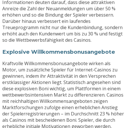
Informationen deuten darauf, dass diese attraktiven
Anreize die Zahl der Neuanmeldungen um über 50 %
erhöhen und so die Bindung der Spieler verbessern.
Darüber hinaus verbessert ein laufendes
Treueprogramm nicht nur die Kundenbindung, sondern
erhöht auch den Kundenwert um bis zu 30 % und festigt
so die Wettbewerbsfähigkeit des Casinos.
Explosive Willkommensbonusangebote
Kraftvolle Willkommensbonusangebote wirken als
Motor, um zusätzliche Spieler für Internet-Casinos zu
gewinnen, indem ihr Attraktivität in den Versprechen
erstklassiger Aktionen liegt. Statistisch angesehen sind
diese explosiven Boni wichtig, um Plattformen in einem
wettbewerbsintensiven Markt zu differenzieren. Casinos
mit reichhaltigen Willkommensangeboten zeigen
Marktforschungen zufolge einen erheblichen Anstieg
der Spielerregistrierungen – im Durchschnitt 23 % höher
als Casinos mit bescheidenen Boni. Spieler, die durch
erhebliche initiale Motivationen geworben werden,