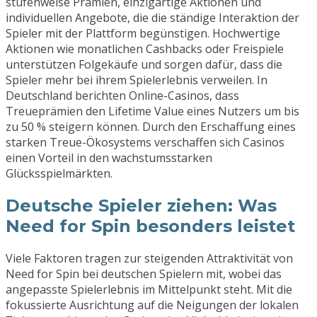
stufenweise Prämien, einzigartige Aktionen und
individuellen Angebote, die die ständige Interaktion der
Spieler mit der Plattform begünstigen. Hochwertige
Aktionen wie monatlichen Cashbacks oder Freispiele
unterstützen Folgekäufe und sorgen dafür, dass die
Spieler mehr bei ihrem Spielerlebnis verweilen. In
Deutschland berichten Online-Casinos, dass
Treueprämien den Lifetime Value eines Nutzers um bis
zu 50 % steigern können. Durch den Erschaffung eines
starken Treue-Ökosystems verschaffen sich Casinos
einen Vorteil in den wachstumsstarken
Glücksspielmärkten.
Deutsche Spieler ziehen: Was
Need for Spin besonders leistet
Viele Faktoren tragen zur steigenden Attraktivität von
Need for Spin bei deutschen Spielern mit, wobei das
angepasste Spielerlebnis im Mittelpunkt steht. Mit die
fokussierte Ausrichtung auf die Neigungen der lokalen