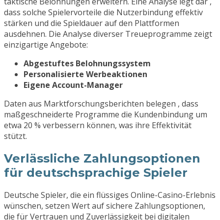
taktische Belohnungen erweitern. Eine Analyse legt dar ,
dass solche Spielervorteile die Nutzerbindung effektiv
stärken und die Spieldauer auf den Plattformen
ausdehnen. Die Analyse diverser Treueprogramme zeigt
einzigartige Angebote:
Abgestuftes Belohnungssystem
Personalisierte Werbeaktionen
Eigene Account-Manager
Daten aus Marktforschungsberichten belegen , dass
maßgeschneiderte Programme die Kundenbindung um
etwa 20 % verbessern können, was ihre Effektivität
stützt.
Verlässliche Zahlungsoptionen
für deutschsprachige Spieler
Deutsche Spieler, die ein flüssiges Online-Casino-Erlebnis
wünschen, setzen Wert auf sichere Zahlungsoptionen,
die für Vertrauen und Zuverlässigkeit bei digitalen