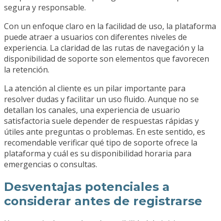
segura y responsable.
Con un enfoque claro en la facilidad de uso, la plataforma
puede atraer a usuarios con diferentes niveles de
experiencia. La claridad de las rutas de navegación y la
disponibilidad de soporte son elementos que favorecen
la retención.
La atención al cliente es un pilar importante para
resolver dudas y facilitar un uso fluido. Aunque no se
detallan los canales, una experiencia de usuario
satisfactoria suele depender de respuestas rápidas y
útiles ante preguntas o problemas. En este sentido, es
recomendable verificar qué tipo de soporte ofrece la
plataforma y cuál es su disponibilidad horaria para
emergencias o consultas.
Desventajas potenciales a
considerar antes de registrarse