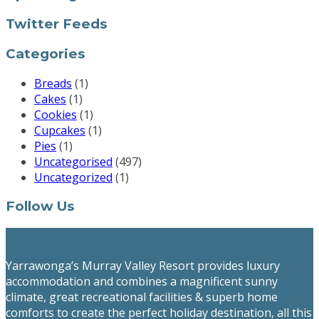
Twitter Feeds
Categories
Breads
(1)
Cakes
(1)
Cookies
(1)
Cupcakes
(1)
Pies
(1)
Uncategorised
(497)
Uncategorized
(1)
Follow Us
About
Yarrawonga’s Murray Valley Resort provides luxury
accommodation and combines a magnificent sunny
climate, great recreational facilities & superb home
comforts to create the perfect holiday destination, all this