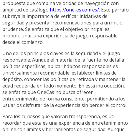
propuesta que combina velocidad de navegación con
amplitud de catálogo
https://one-es.com.es/
. Este párrafo
subraya la importancia de verificar iniciativas de
seguridad y presentar recomendaciones para un inicio
prudente. Se enfatiza que el objetivo principal es
proporcionar una experiencia de juego responsable
desde el comienzo.
Uno de los principios claves es la seguridad y el juego
responsable. Aunque el material de la fuente no detalla
políticas específicas, aplicar hábitos responsables es
universalmente recomendable: establecer límites de
depósito, conocer las políticas de retirada y mantener la
edad requerida en todo momento. En esta introducción,
se enfatiza que OneCasino busca ofrecer
entretenimiento de forma consciente, permitiendo a los
usuarios disfrutar de la experiencia sin perder el control.
Para los curiosos que valoran transparencia, es útil
recordar que esta es una experiencia de entretenimiento
online con límites y herramientas de seguridad. Aunque