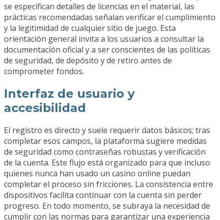
se especifican detalles de licencias en el material, las
prácticas recomendadas señalan verificar el cumplimiento
y la legitimidad de cualquier sitio de juego. Esta
orientación general invita a los usuarios a consultar la
documentación oficial y a ser conscientes de las políticas
de seguridad, de depósito y de retiro antes de
comprometer fondos.
Interfaz de usuario y
accesibilidad
El registro es directo y suele requerir datos básicos; tras
completar esos campos, la plataforma sugiere medidas
de seguridad como contraseñas robustas y verificación
de la cuenta. Este flujo está organizado para que incluso
quienes nunca han usado un casino online puedan
completar el proceso sin fricciones. La consistencia entre
dispositivos facilita continuar con la cuenta sin perder
progreso. En todo momento, se subraya la necesidad de
cumplir con las normas para garantizar una experiencia