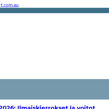
rt.com.au
026: Ilmaiskierrokset ja voitot