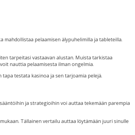
a mahdollistaa pelaamisen älypuhelimilla ja tableteilla.
iten tarpeitasi vastaavan alustan. Muista tarkistaa
 voit nauttia pelaamisesta ilman ongelmia.
 tapa testata kasinoa ja sen tarjoamia pelejä.
n sääntöihin ja strategioihin voi auttaa tekemään parempia
n mukaan. Tällainen vertailu auttaa löytämään juuri sinulle