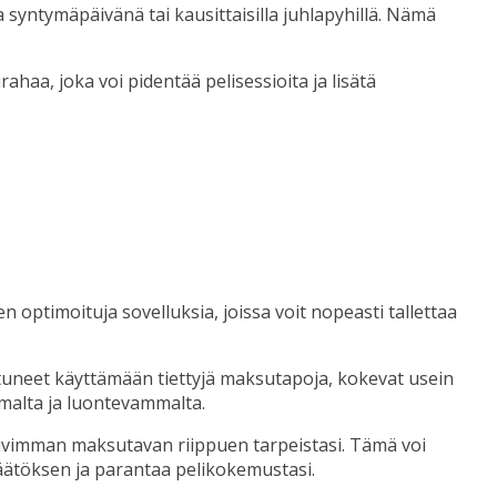
a syntymäpäivänä tai kausittaisilla juhlapyhillä. Nämä
ahaa, joka voi pidentää pelisessioita ja lisätä
 optimoituja sovelluksia, joissa voit nopeasti tallettaa
ttuneet käyttämään tiettyjä maksutapoja, kokevat usein
malta ja luontevammalta.
sopivimman maksutavan riippuen tarpeistasi. Tämä voi
päätöksen ja parantaa pelikokemustasi.