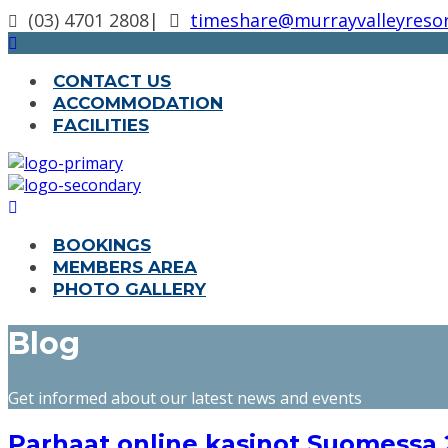
(03) 4701 2808
|
timeshare@murrayvalleyreso
CONTACT US
ACCOMMODATION
FACILITIES
BOOKINGS
MEMBERS AREA
PHOTO GALLERY
Blog
Get informed about our latest news and events
Parhaat online kasinot Suomessa 2