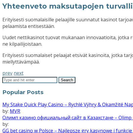
Yhteenveto maksutapojen turvall
Erityisesti suomalaisille pelaajille suunnatut kasinot tarj
pelaamista entisestään.
Uudet nettikasinot tuovat mukanaan innovaatioita, jotka ri
ne kilpailijoistaan.
Erityisesti suomalaiset pelaajat etsivät kasinoita, jotka ta
miellyttävämpää.
prev
next
Popular Posts
My Stake Quick Play Casino – Rychlé Výhry & Okamžité Nap
by:
MVR
Олимп казино официальный сайт в Казахстане – Olimp 
by:
GG bet casino w Polsce – Najlepsze gry kasynowe i funkcje