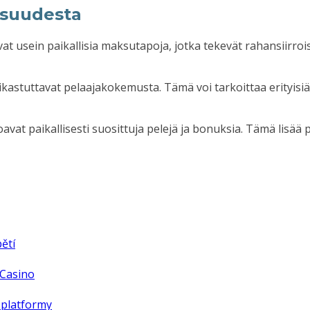
isuudesta
oavat usein paikallisia maksutapoja, jotka tekevät rahansiirr
kastuttavat pelaajakokemusta. Tämä voi tarkoittaa erityisiä 
rjoavat paikallisesti suosittuja pelejä ja bonuksia. Tämä lisä
ětí
Casino
 platformy