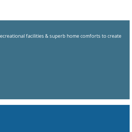
creational facilities & superb home comforts to create