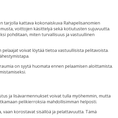
a on tarjolla kattava kokonaiskuva Rahapelisanomien
musta, voittojen käsittelyä sekä kotiutusten sujuvuutta.
säksi pohditaan, miten turvallisuus ja vastuullinen
elaajat voivat löytää tietoa vastuullisista pelitavoista.
lähestymistapa.
araumia on syytä huomata ennen pelaamisen aloittamista.
rmistamiseksi.
rkastus ja lisävarmennukset voivat tulla myöhemmin, mutta
 jatkamaan pelikierroksia mahdollisimman helposti.
a, vaan korostavat sisällöä ja pelattavuutta. Tämä