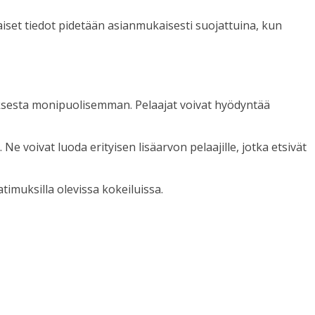
taiset tiedot pidetään asianmukaisesti suojattuina, kun
muksesta monipuolisemman. Pelaajat voivat hyödyntää
Ne voivat luoda erityisen lisäarvon pelaajille, jotka etsivät
timuksilla olevissa kokeiluissa.