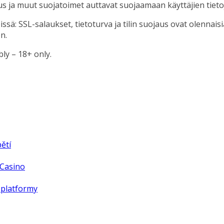
us ja muut suojatoimet auttavat suojaamaan käyttäjien tietoj
: SSL-salaukset, tietoturva ja tilin suojaus ovat olennaisia
n.
ly – 18+ only.
ětí
Casino
 platformy