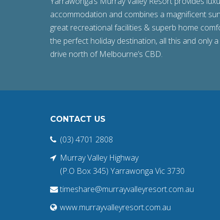
Yarrawonga’s Murray Valley Resort provides luxu
accommodation and combines a magnificent sunn
great recreational facilities & superb home comf
the perfect holiday destination, all this and only 
drive north of Melbourne’s CBD.
CONTACT US
(03) 4701 2808
Murray Valley Highway
(P.O Box 345) Yarrawonga Vic 3730
timeshare@murrayvalleyresort.com.au
www.murrayvalleyresort.com.au