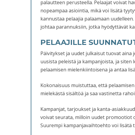
palautteen perusteella. Pelaajat voivat h
nopeampaa asiointia, mikä voi lisätä tyyt
kannustaa pelaajia palaamaan uudelleen. Mi
johtaa parannuksiin, jotka hyödyttävät kai
PELAAJILLE SUUNNATU
Päivitykset ja uudet julkaisut tuovat aina
uusista peleistä ja kampanjoista, ja siten 
pelaamisen mielenkiintoisena ja antaa lisä
Kokonaisuus muistuttaa, että pelaamisen l
mielekästä sisältöä ja saa vastinetta rahoi
Kampanjat, tarjoukset ja kanta-asiakkuud
voivat seurata, milloin uudet promootiot 
Suurempi kampanjavaihtoehto voi lisätä tu