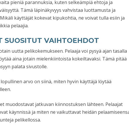
avaita pieniä parannuksia, kuten selkeämpiä ehtoja ja
yväisyyttä. Tämä läpinäkyvyys vahvistaa luottamusta ja
käli käyttäjät kokevat kipukohtia, ne voivat tulla esiin ja
kkia pelaajia.
T SUOSITUT VAIHTOEHDOT
 jotain uutta pelikokemukseen. Pelaaja voi pysyä ajan tasalla
löytää aina jotain mielenkiintoista kokeiltavaksi. Tämä pitää
syyn palata sivustolle.
opullinen arvo on siinä, miten hyvin käyttäjä löytää
lleen.
et muodostavat jatkuvan kiinnostuksen lähteen. Pelaajat
ovat käynnissä ja miten ne vaikuttavat heidän pelaamiseensa
nteja pelikellossa.