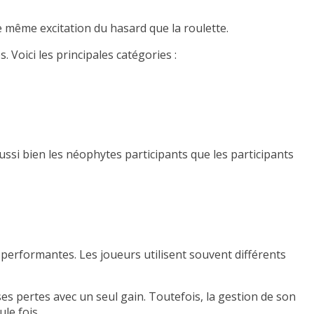
 même excitation du hasard que la roulette.
 Voici les principales catégories :
ssi bien les néophytes participants que les participants
 performantes. Les joueurs utilisent souvent différents
ses pertes avec un seul gain. Toutefois, la gestion de son
ule fois.