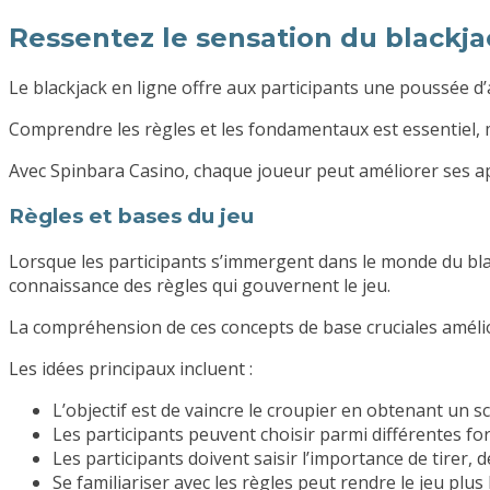
Ressentez le sensation du blackja
Le blackjack en ligne offre aux participants une poussée d
Comprendre les règles et les fondamentaux est essentiel, 
Avec Spinbara Casino, chaque joueur peut améliorer ses aptit
Règles et bases du jeu
Lorsque les participants s’immergent dans le monde du blac
connaissance des règles qui gouvernent le jeu.
La compréhension de ces concepts de base cruciales amélior
Les idées principaux incluent :
L’objectif est de vaincre le croupier en obtenant un sc
Les participants peuvent choisir parmi différentes fo
Les participants doivent saisir l’importance de tirer, 
Se familiariser avec les règles peut rendre le jeu plu