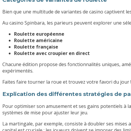
Bien que une multitude de variantes de casino captivent l
Au casino Spinbara, les parieurs peuvent explorer une sélec
Roulette européenne
Roulette américaine
Roulette française
Roulette avec croupier en direct
Chacune édition propose des fonctionnalités uniques, améli
expérimentés.
Faites faire tourner la roue et trouvez votre favori du jour 
Explication des différentes stratégies de pa
Pour optimiser son amusement et ses gains potentiels à la r
systèmes de mise pour ajuster leur jeu.
La martingale, par exemple, consiste à doubler ses mises ap
capital est cruciale ; les joueurs doivent se imposer des limi