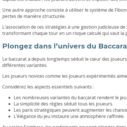
Une autre approche consiste à utiliser le système de Fibon
pertes de manière structurée.
L’association de ces stratégies à une gestion judicieuse d
transformant chaque tour en un risque calculé qui vaut la p
Plongez dans l’univers du Baccarat
Le baccarat a depuis longtemps séduit le cœur des joueurs 
différentes variantes.
Les joueurs novices comme les joueurs expérimentés aimeront
Considérez les aspects essentiels suivants :
Les nombreuses variantes du baccarat rendent le jeu 
La simplicité des règles séduit tous les joueurs.
Les paris stratégiques peuvent augmenter les chance
L’élégance du jeu instaure une atmosphère raffinée.
Au casino Spinbara, les participants peuvent plonger dans 