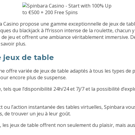
 Casino propose une gamme exceptionnelle de jeux de table
giques du blackjack à l’frisson intense de la roulette, chacun 
ce de jeu et offrent une ambiance véritablement immersive. Dés
savoir plus.
 jeux de table
ne offre variée de jeux de table adaptés à tous les types de
s pour encore plus de suspense.
 tels que l’disponibilité 24h/24 et 7j/7 et la possibilité d’ex
t ou l’action instantanée des tables virtuelles, Spinbara vou
 de trouver un jeu à leur goût.
, les jeux de table offrent non seulement du plaisir, mais a