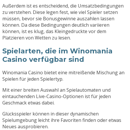
Außerdem ist es entscheidend, die Umsatzbedingungen
zu verstehen. Diese legen fest, wie viel Spieler setzen
müssen, bevor sie Bonusgewinne auszahlen lassen
können. Da diese Bedingungen deutlich variieren
können, ist es klug, das Kleingedruckte vor dem
Platzieren von Wetten zu lesen.
Spielarten, die im Winomania
Casino verfügbar sind
Winomania Casino bietet eine mitreißende Mischung an
Spielen für jeden Spielertyp.
Mit einer breiten Auswahl an Spielautomaten und
eintauchenden Live-Casino-Optionen ist für jeden
Geschmack etwas dabei.
Glücksspieler können in dieser dynamischen
Spielumgebung leicht ihre Favoriten finden oder etwas
Neues ausprobieren.