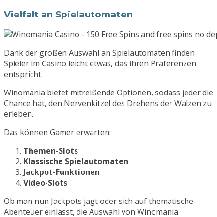
Vielfalt an Spielautomaten
Dank der großen Auswahl an Spielautomaten finden
Spieler im Casino leicht etwas, das ihren Präferenzen
entspricht.
Winomania bietet mitreißende Optionen, sodass jeder die
Chance hat, den Nervenkitzel des Drehens der Walzen zu
erleben.
Das können Gamer erwarten:
Themen-Slots
Klassische Spielautomaten
Jackpot-Funktionen
Video-Slots
Ob man nun Jackpots jagt oder sich auf thematische
Abenteuer einlässt, die Auswahl von Winomania