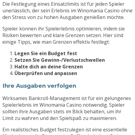
Die Festlegung eines Einsatzlimits ist für jeden Spieler
unerlässlich, der sein Erlebnis im Winomania Casino ohne
den Stress von zu hohen Ausgaben genießen möchte.
Spieler können ihr Spielerlebnis optimieren, indem sie
Risiken bewerten und klare Grenzen setzen. Hier sind
einige Tipps, wie man Grenzen effektiv festlegt:
Legen Sie ein Budget fest
Setzen Sie Gewinn-/Verlustschwellen
Halte dich an deine Grenzen
Überprüfen und anpassen
Ihre Ausgaben verfolgen
Wirksames Bankroll-Management ist für ein gelungenes
Spielerlebnis im Winomania Casino notwendig. Spieler
sollten ihre Ausgaben stets im Blick behalten, um ihr
Limit zu wahren und den Spielspaß zu maximieren.
Ein realistisches Budget festzulegen ist eine essentielle