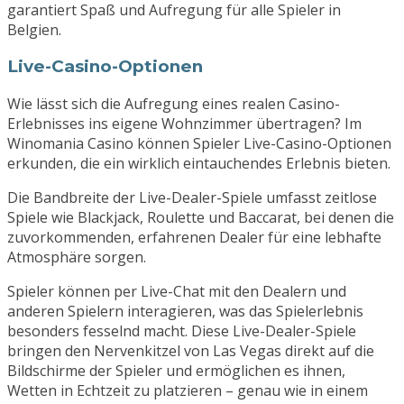
garantiert Spaß und Aufregung für alle Spieler in
Belgien.
Live-Casino-Optionen
Wie lässt sich die Aufregung eines realen Casino-
Erlebnisses ins eigene Wohnzimmer übertragen? Im
Winomania Casino können Spieler Live-Casino-Optionen
erkunden, die ein wirklich eintauchendes Erlebnis bieten.
Die Bandbreite der Live-Dealer-Spiele umfasst zeitlose
Spiele wie Blackjack, Roulette und Baccarat, bei denen die
zuvorkommenden, erfahrenen Dealer für eine lebhafte
Atmosphäre sorgen.
Spieler können per Live-Chat mit den Dealern und
anderen Spielern interagieren, was das Spielerlebnis
besonders fesselnd macht. Diese Live-Dealer-Spiele
bringen den Nervenkitzel von Las Vegas direkt auf die
Bildschirme der Spieler und ermöglichen es ihnen,
Wetten in Echtzeit zu platzieren – genau wie in einem