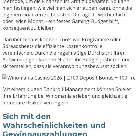
Methode, um die Finanzen im Griff zu behalten. So kann
man festlegen, wie viel man sich erlauben kann, ohne die
eigenen Finanzen zu belasten. Ob täglich, wöchentlich
oder jeden Monat – ein festes Gaming-Budget hilft,
konsequent zu bleiben.
Darüber hinaus können Tools wie Programme oder
Spreadsheets die effiziente Kostenkontrolle
vereinfachen. Durch die regelmäßige Durchsicht ihrer
Aufwendungen können Nutzer ihr Budget justieren und
sicherstellen, dass sie verantwortungsbewusst zocken.
Mit einem klugen Bankroll-Management können Spieler
ihre Erfahrung bei Winomania erleben und gleichzeitig
monetäre Risiken verringern.
Sich mit den
Wahrscheinlichkeiten und
Gewinnauszahlungen