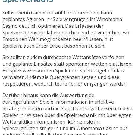
Selbst wenn Gamer oft auf Fortuna setzen, kann
geplantes Agieren ihr Spielvergnügen im Winomania
Casino deutlich optimieren. Das Erfassen der
Spielverhaltens ist dabei entscheidend; zu verstehen, wie
Emotionen Wahlmöglichkeiten beeinflussen, hilft
Spielern, auch unter Druck besonnen zu sein.
Sie sollten zudem durchdachte Wettansätze verfolgen
und geplante Einsätze statt spontaner Wetten platzieren.
Beispielsweise können Spieler ihr Spielbudget effektiv
verwalten, indem sie Obergrenzen setzen und diese
respektieren, wodurch teure Fehler umgangen werden.
Darüber hinaus kann die Auswertung der
durchgeführten Spiele Informationen in effektive
Strategien bieten und die Siegchancen verbessern. Indem
Spieler ihr Wissen über die Spielmechanik mit überlegten
Wettpraktiken kombinieren, können sie ihr
Spielvergnügen steigern und im Winomania Casino aus