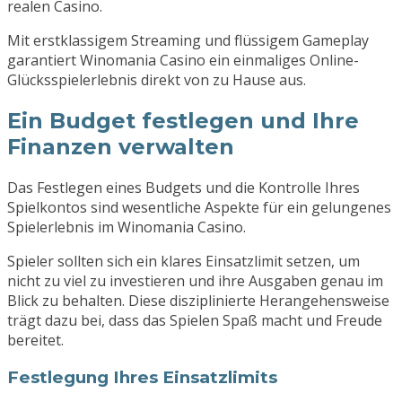
realen Casino.
Mit erstklassigem Streaming und flüssigem Gameplay
garantiert Winomania Casino ein einmaliges Online-
Glücksspielerlebnis direkt von zu Hause aus.
Ein Budget festlegen und Ihre
Finanzen verwalten
Das Festlegen eines Budgets und die Kontrolle Ihres
Spielkontos sind wesentliche Aspekte für ein gelungenes
Spielerlebnis im Winomania Casino.
Spieler sollten sich ein klares Einsatzlimit setzen, um
nicht zu viel zu investieren und ihre Ausgaben genau im
Blick zu behalten. Diese disziplinierte Herangehensweise
trägt dazu bei, dass das Spielen Spaß macht und Freude
bereitet.
Festlegung Ihres Einsatzlimits