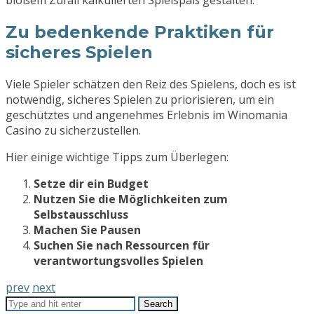
bloßem Zufall kalkulierten Spielspaß gestalten.
Zu bedenkende Praktiken für
sicheres Spielen
Viele Spieler schätzen den Reiz des Spielens, doch es ist
notwendig, sicheres Spielen zu priorisieren, um ein
geschütztes und angenehmes Erlebnis im Winomania
Casino zu sicherzustellen.
Hier einige wichtige Tipps zum Überlegen:
Setze dir ein Budget
Nutzen Sie die Möglichkeiten zum
Selbstausschluss
Machen Sie Pausen
Suchen Sie nach Ressourcen für
verantwortungsvolles Spielen
prev
next