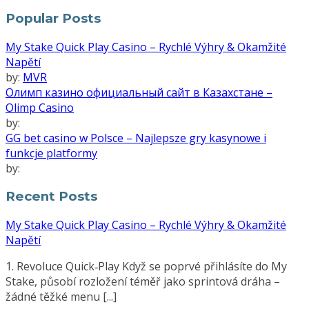
Popular Posts
My Stake Quick Play Casino – Rychlé Výhry & Okamžité
Napětí
by:
MVR
Олимп казино официальный сайт в Казахстане –
Olimp Casino
by:
GG bet casino w Polsce – Najlepsze gry kasynowe i
funkcje platformy
by:
Recent Posts
My Stake Quick Play Casino – Rychlé Výhry & Okamžité
Napětí
1. Revoluce Quick‑Play Když se poprvé přihlásíte do My
Stake, působí rozložení téměř jako sprintová dráha –
žádné těžké menu [...]