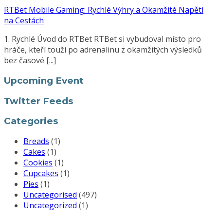
RTBet Mobile Gaming: Rychlé Výhry a Okamžité Napětí
na Cestách
1. Rychlé Úvod do RTBet RTBet si vybudoval místo pro
hráče, kteří touží po adrenalinu z okamžitých výsledků
bez časové [...]
Upcoming Event
Twitter Feeds
Categories
Breads
(1)
Cakes
(1)
Cookies
(1)
Cupcakes
(1)
Pies
(1)
Uncategorised
(497)
Uncategorized
(1)