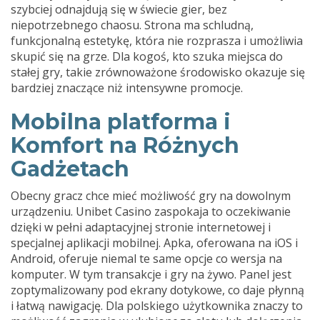
szybciej odnajdują się w świecie gier, bez
niepotrzebnego chaosu. Strona ma schludną,
funkcjonalną estetykę, która nie rozprasza i umożliwia
skupić się na grze. Dla kogoś, kto szuka miejsca do
stałej gry, takie zrównoważone środowisko okazuje się
bardziej znaczące niż intensywne promocje.
Mobilna platforma i
Komfort na Różnych
Gadżetach
Obecny gracz chce mieć możliwość gry na dowolnym
urządzeniu. Unibet Casino zaspokaja to oczekiwanie
dzięki w pełni adaptacyjnej stronie internetowej i
specjalnej aplikacji mobilnej. Apka, oferowana na iOS i
Android, oferuje niemal te same opcje co wersja na
komputer. W tym transakcje i gry na żywo. Panel jest
zoptymalizowany pod ekrany dotykowe, co daje płynną
i łatwą nawigację. Dla polskiego użytkownika znaczy to