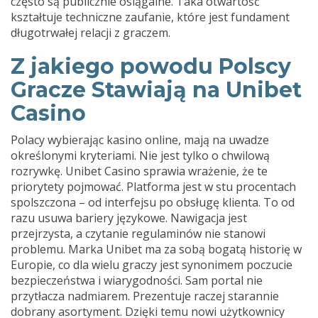
często są publicznie osiągalne. Taka otwartość
kształtuje techniczne zaufanie, które jest fundament
długotrwałej relacji z graczem.
Z jakiego powodu Polscy
Gracze Stawiają na Unibet
Casino
Polacy wybierając kasino online, mają na uwadze
określonymi kryteriami. Nie jest tylko o chwilową
rozrywkę. Unibet Casino sprawia wrażenie, że te
priorytety pojmować. Platforma jest w stu procentach
spolszczona – od interfejsu po obsługę klienta. To od
razu usuwa bariery językowe. Nawigacja jest
przejrzysta, a czytanie regulaminów nie stanowi
problemu. Marka Unibet ma za sobą bogatą historię w
Europie, co dla wielu graczy jest synonimem poczucie
bezpieczeństwa i wiarygodności. Sam portal nie
przytłacza nadmiarem. Prezentuje raczej starannie
dobrany asortyment. Dzięki temu nowi użytkownicy