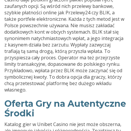
zaufanych opcji. Są wśród nich przelewy bankowe,
szybkie płatności online jak Przelewy24 czy BLIK, a
także portfele elektroniczne. Każda z tych metod jest w
Polsce powszechnie używana. Nie musisz zakładać
dodatkowych kont w obcych systemach. BLIK stał się
synonimem natychmiastowych wpłat, a jego integracja
z kasynem działa bez zarzutu. Wypłaty zazwyczaj
trafiają tą samą drogą, którą przyszła wpłata. To
przyspiesza cały proces. Operator ma też przejrzyste
limity transakcyjne, dopasowane do polskiego rynku.
Przykładowo, wpłata przez BLIK może zaczynać się od
symbolicznej kwoty. To dobra opcja dla graczy, którzy
chcą przetestować platformę bez dużego wkładu
własnego.
Oferta Gry na Autentyczne
Środki
Katalog gier w Unibet Casino nie jest może obszerna,
ale imponuje jakością i różnorodnością. Znajdziesz tu