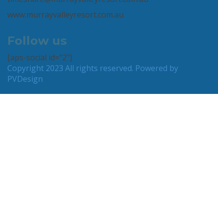
www.murrayvalleyresort.com.au
Follow us
[aps-social id="2"]
Copyright 2023 All rights reserved. Powered by
PVDesign