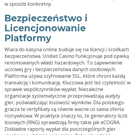
w sposób konkretny.
Bezpieczeństwo i
Licencjonowanie
Platformy
Wiara do kasyna online buduje się na licencji i środkach
bezpieczeństwa. Unibet Casino funkcjonuje pod opieką
renomowanych władz hazardowych. To zapewnienie
uczciwej gry i bezpieczeństwa danych osobowych.
Platforma używa szyfrowanie SSL, które chroni każdą
transakcję i komunikację. Kluczowa jest też czytelność w
sprawie współczynników wypłat. Niezależne
organizacje systematycznie przeprowadzają audyty
gier, poświadczając losowość wyników. Dla polskiego
gracza te certyfikaty są równie ważne co sama oferta
rozrywkowa. W praktyce znaczy to, że generatory liczb
losowych (RNG) sprawdzają firmy takie jak eCOGRA.
Dokładne raporty wypłat dla poszczególnych gier