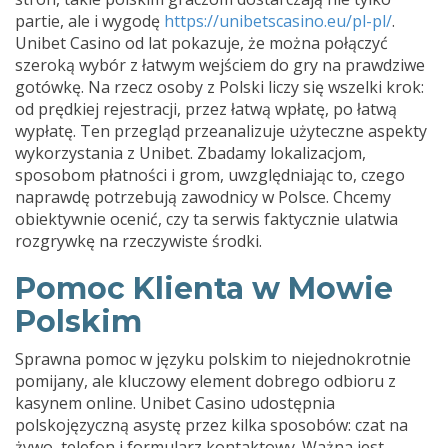
partie, ale i wygodę
https://unibetscasino.eu/pl-pl/
.
Unibet Casino od lat pokazuje, że można połączyć
szeroką wybór z łatwym wejściem do gry na prawdziwe
gotówkę. Na rzecz osoby z Polski liczy się wszelki krok:
od prędkiej rejestracji, przez łatwą wpłatę, po łatwą
wypłatę. Ten przegląd przeanalizuje użyteczne aspekty
wykorzystania z Unibet. Zbadamy lokalizacjom,
sposobom płatności i grom, uwzględniając to, czego
naprawdę potrzebują zawodnicy w Polsce. Chcemy
obiektywnie ocenić, czy ta serwis faktycznie ulatwia
rozgrywkę na rzeczywiste środki.
Pomoc Klienta w Mowie
Polskim
Sprawna pomoc w języku polskim to niejednokrotnie
pomijany, ale kluczowy element dobrego odbioru z
kasynem online. Unibet Casino udostępnia
polskojęzyczną asystę przez kilka sposobów: czat na
żywo, telefon i formularz kontaktowy. Ważna jest