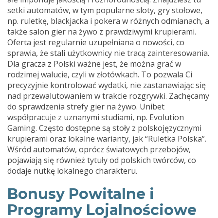
setki automatów, w tym popularne sloty, gry stołowe,
np. ruletkę, blackjacka i pokera w różnych odmianach, a
także salon gier na żywo z prawdziwymi krupierami.
Oferta jest regularnie uzupełniana o nowości, co
sprawia, że stali użytkownicy nie tracą zainteresowania.
Dla gracza z Polski ważne jest, że można grać w
rodzimej walucie, czyli w złotówkach. To pozwala Ci
precyzyjnie kontrolować wydatki, nie zastanawiając się
nad przewalutowaniem w trakcie rozgrywki. Zachęcamy
do sprawdzenia strefy gier na żywo. Unibet
współpracuje z uznanymi studiami, np. Evolution
Gaming. Często dostępne są stoły z polskojęzycznymi
krupierami oraz lokalne warianty, jak “Ruletka Polska”.
Wśród automatów, oprócz światowych przebojów,
pojawiają się również tytuły od polskich twórców, co
dodaje nutkę lokalnego charakteru.
Bonusy Powitalne i
Programy Lojalnościowe