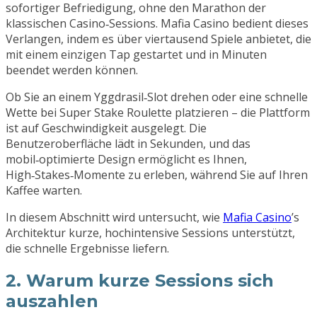
sofortiger Befriedigung, ohne den Marathon der
klassischen Casino‑Sessions. Mafia Casino bedient dieses
Verlangen, indem es über viertausend Spiele anbietet, die
mit einem einzigen Tap gestartet und in Minuten
beendet werden können.
Ob Sie an einem Yggdrasil‑Slot drehen oder eine schnelle
Wette bei Super Stake Roulette platzieren – die Plattform
ist auf Geschwindigkeit ausgelegt. Die
Benutzeroberfläche lädt in Sekunden, und das
mobil‑optimierte Design ermöglicht es Ihnen,
High‑Stakes‑Momente zu erleben, während Sie auf Ihren
Kaffee warten.
In diesem Abschnitt wird untersucht, wie
Mafia Casino
’s
Architektur kurze, hochintensive Sessions unterstützt,
die schnelle Ergebnisse liefern.
2. Warum kurze Sessions sich
auszahlen