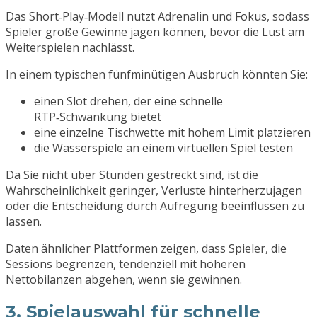
Das Short‑Play‑Modell nutzt Adrenalin und Fokus, sodass
Spieler große Gewinne jagen können, bevor die Lust am
Weiterspielen nachlässt.
In einem typischen fünfminütigen Ausbruch könnten Sie:
einen Slot drehen, der eine schnelle
RTP‑Schwankung bietet
eine einzelne Tischwette mit hohem Limit platzieren
die Wasserspiele an einem virtuellen Spiel testen
Da Sie nicht über Stunden gestreckt sind, ist die
Wahrscheinlichkeit geringer, Verluste hinterherzujagen
oder die Entscheidung durch Aufregung beeinflussen zu
lassen.
Daten ähnlicher Plattformen zeigen, dass Spieler, die
Sessions begrenzen, tendenziell mit höheren
Nettobilanzen abgehen, wenn sie gewinnen.
3. Spielauswahl für schnelle