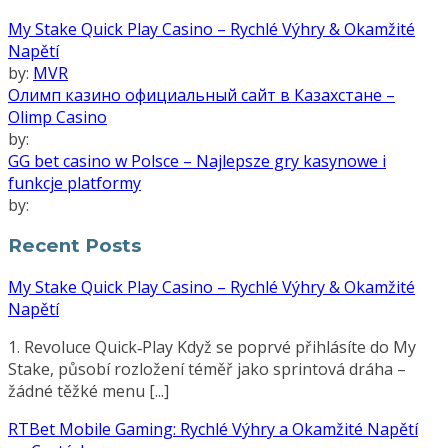
My Stake Quick Play Casino – Rychlé Výhry & Okamžité
Napětí
by:
MVR
Олимп казино официальный сайт в Казахстане –
Olimp Casino
by:
GG bet casino w Polsce – Najlepsze gry kasynowe i
funkcje platformy
by:
Recent Posts
My Stake Quick Play Casino – Rychlé Výhry & Okamžité
Napětí
1. Revoluce Quick‑Play Když se poprvé přihlásíte do My
Stake, působí rozložení téměř jako sprintová dráha –
žádné těžké menu [...]
RTBet Mobile Gaming: Rychlé Výhry a Okamžité Napětí