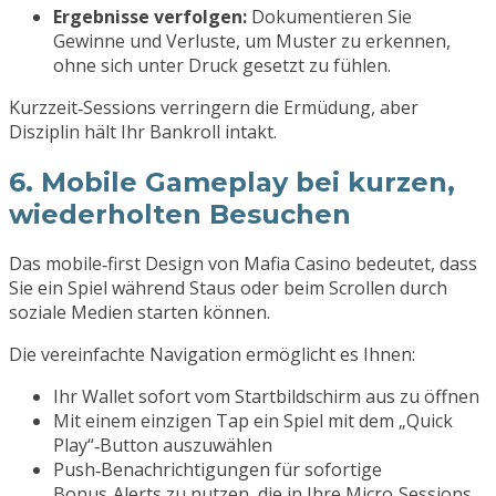
Ergebnisse verfolgen:
Dokumentieren Sie
Gewinne und Verluste, um Muster zu erkennen,
ohne sich unter Druck gesetzt zu fühlen.
Kurzzeit‑Sessions verringern die Ermüdung, aber
Disziplin hält Ihr Bankroll intakt.
6. Mobile Gameplay bei kurzen,
wiederholten Besuchen
Das mobile‑first Design von Mafia Casino bedeutet, dass
Sie ein Spiel während Staus oder beim Scrollen durch
soziale Medien starten können.
Die vereinfachte Navigation ermöglicht es Ihnen:
Ihr Wallet sofort vom Startbildschirm aus zu öffnen
Mit einem einzigen Tap ein Spiel mit dem „Quick
Play“‑Button auszuwählen
Push‑Benachrichtigungen für sofortige
Bonus‑Alerts zu nutzen, die in Ihre Micro‑Sessions