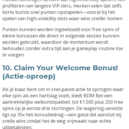
profiteren van langere VIP‑tiers, merken velen dat zelfs
korte bursts snel punten opstapelen—vooral bij het
spelen van high‑volatility slots waar wins sneller komen.
Punten kunnen worden ingewisseld voor free spins of
kleine bonussen die direct in volgende sessies kunnen
worden gebruikt, waardoor de momentum wordt
behouden zonder extra tijd aan je gameplay routine toe
te voegen.
10. Claim Your Welcome Bonus!
(Actie‑oproep)
Als je klaar bent om in snel‑paced actie te springen waar
elke spin als een hartslag voelt, biedt BDM Bet een
aantrekkelijke welkomstpakket: tot €1.500 plus 250 free
spins op je eerste drie stortingen. De wagering‑vereiste
ligt op 35x het bonusbedrag—een getal dat aansluit bij
snelle wins omdat het de weg vrijmaakt naar echte
uitbetalingen.