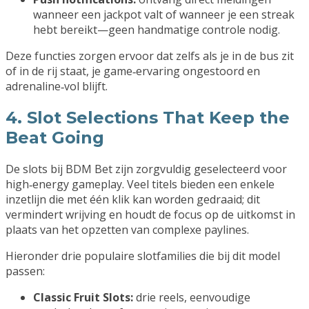
wanneer een jackpot valt of wanneer je een streak
hebt bereikt—geen handmatige controle nodig.
Deze functies zorgen ervoor dat zelfs als je in de bus zit
of in de rij staat, je game‑ervaring ongestoord en
adrenaline‑vol blijft.
4. Slot Selections That Keep the
Beat Going
De slots bij BDM Bet zijn zorgvuldig geselecteerd voor
high‑energy gameplay. Veel titels bieden een enkele
inzetlijn die met één klik kan worden gedraaid; dit
vermindert wrijving en houdt de focus op de uitkomst in
plaats van het opzetten van complexe paylines.
Hieronder drie populaire slotfamilies die bij dit model
passen:
Classic Fruit Slots:
drie reels, eenvoudige