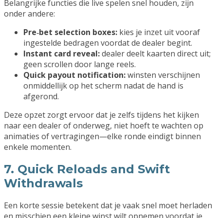
Belangrijke functies die live spelen snel houden, zijn
onder andere:
Pre‑bet selection boxes:
kies je inzet uit vooraf
ingestelde bedragen voordat de dealer begint.
Instant card reveal:
dealer deelt kaarten direct uit;
geen scrollen door lange reels.
Quick payout notification:
winsten verschijnen
onmiddellijk op het scherm nadat de hand is
afgerond.
Deze opzet zorgt ervoor dat je zelfs tijdens het kijken
naar een dealer of onderweg, niet hoeft te wachten op
animaties of vertragingen—elke ronde eindigt binnen
enkele momenten.
7. Quick Reloads and Swift
Withdrawals
Een korte sessie betekent dat je vaak snel moet herladen
en misschien een kleine winst wilt opnemen voordat je