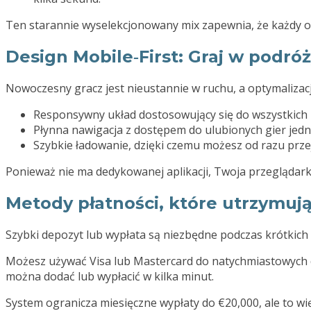
Ten starannie wyselekcjonowany mix zapewnia, że każdy o
Design Mobile‑First: Graj w podró
Nowoczesny gracz jest nieustannie w ruchu, a optymalizacj
Responsywny układ dostosowujący się do wszystkich
Płynna nawigacja z dostępem do ulubionych gier jedn
Szybkie ładowanie, dzięki czemu możesz od razu przej
Ponieważ nie ma dedykowanej aplikacji, Twoja przeglądarka
Metody płatności, które utrzymują
Szybki depozyt lub wypłata są niezbędne podczas krótkich 
Możesz używać Visa lub Mastercard do natychmiastowych dep
można dodać lub wypłacić w kilka minut.
System ogranicza miesięczne wypłaty do €20,000, ale to wi