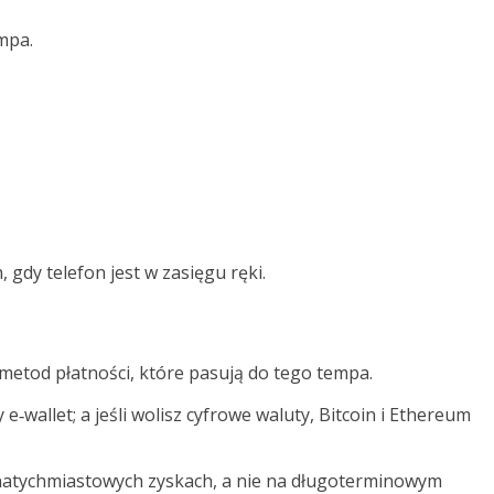
mpa.
gdy telefon jest w zasięgu ręki.
metod płatności, które pasują do tego tempa.
allet; a jeśli wolisz cyfrowe waluty, Bitcoin i Ethereum
na natychmiastowych zyskach, a nie na długoterminowym