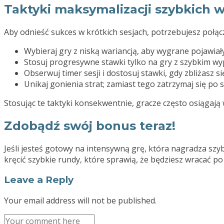
Taktyki maksymalizacji szybkich 
Aby odnieść sukces w krótkich sesjach, potrzebujesz połącz
Wybieraj gry z niską wariancją, aby wygrane pojawiały 
Stosuj progresywne stawki tylko na gry z szybkim wy
Obserwuj timer sesji i dostosuj stawki, gdy zbliżasz si
Unikaj gonienia strat; zamiast tego zatrzymaj się po 
Stosując te taktyki konsekwentnie, gracze często osiągają 
Zdobądź swój bonus teraz!
Jeśli jesteś gotowy na intensywną grę, która nagradza szybk
kręcić szybkie rundy, które sprawią, że będziesz wracać po 
Leave a Reply
Your email address will not be published.