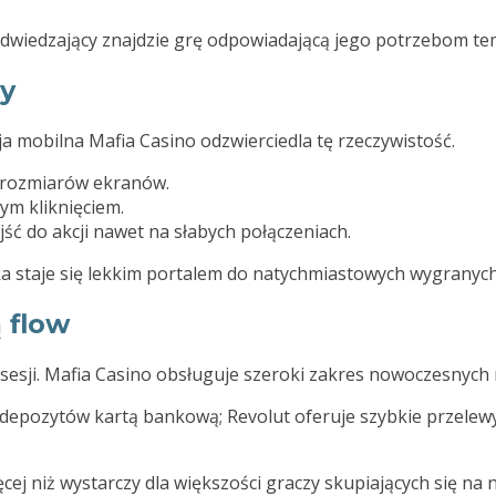
dwiedzający znajdzie grę odpowiadającą jego potrzebom te
ży
a mobilna Mafia Casino odzwierciedla tę rzeczywistość.
 rozmiarów ekranów.
ym kliknięciem.
ść do akcji nawet na słabych połączeniach.
 staje się lekkim portalem do natychmiastowych wygranych, 
 flow
sesji. Mafia Casino obsługuje szeroki zakres nowoczesnych 
ozytów kartą bankową; Revolut oferuje szybkie przelewy e‑w
ęcej niż wystarczy dla większości graczy skupiających się 