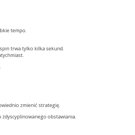
ybkie tempo.
spin trwa tylko kilka sekund.
tychmiast.
.
owiednio zmienić strategię.
o zdyscyplinowanego obstawiania.