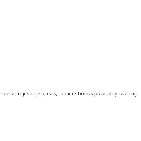
ie. Zarejestruj się dziś, odbierz bonus powitalny i zacznij