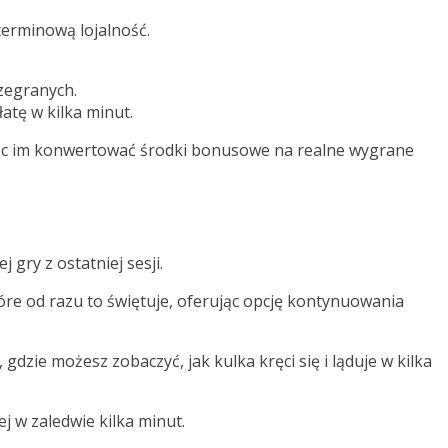
terminową lojalność.
zegranych.
tę w kilka minut.
ając im konwertować środki bonusowe na realne wygrane
gry z ostatniej sesji.
tóre od razu to świętuje, oferując opcję kontynuowania
gdzie możesz zobaczyć, jak kulka kręci się i ląduje w kilka
j w zaledwie kilka minut.