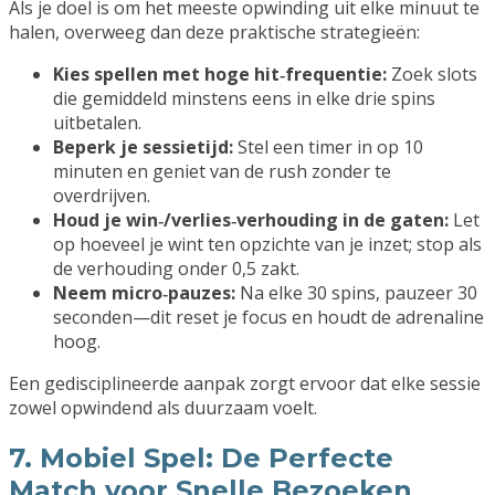
Als je doel is om het meeste opwinding uit elke minuut te
halen, overweeg dan deze praktische strategieën:
Kies spellen met hoge hit‑frequentie:
Zoek slots
die gemiddeld minstens eens in elke drie spins
uitbetalen.
Beperk je sessietijd:
Stel een timer in op 10
minuten en geniet van de rush zonder te
overdrijven.
Houd je win‑/verlies‑verhouding in de gaten:
Let
op hoeveel je wint ten opzichte van je inzet; stop als
de verhouding onder 0,5 zakt.
Neem micro‑pauzes:
Na elke 30 spins, pauzeer 30
seconden—dit reset je focus en houdt de adrenaline
hoog.
Een gedisciplineerde aanpak zorgt ervoor dat elke sessie
zowel opwindend als duurzaam voelt.
7. Mobiel Spel: De Perfecte
Match voor Snelle Bezoeken