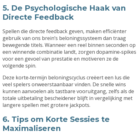
5. De Psychologische Haak van
Directe Feedback
Spellen die directe feedback geven, maken efficiënter
gebruik van ons brein’s beloningssysteem dan traag
bewegende titels. Wanneer een reel binnen seconden op
een winnende combinatie landt, zorgen dopamine‑spikes
voor een gevoel van prestatie en motiveren ze de
volgende spin.
Deze korte‑termijn beloningscyclus creëert een lus die
veel spelers onweerstaanbaar vinden. De snelle wins
kunnen aanvoelen als tastbare vooruitgang, zelfs als de
totale uitbetaling bescheidener blijft in vergelijking met
langere spellen met grotere jackpots.
6. Tips om Korte Sessies te
Maximaliseren