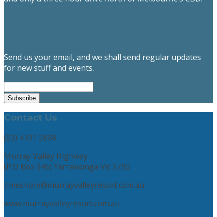
Subscribe
Send us your email, and we shall send regular updates
for new stuff and events.
Contact Us
(03) 4701 2808
Murray Valley Highway
(P.O Box 345) Yarrawonga Vic 3730
timeshare@murrayvalleyresort.com.au
www.murrayvalleyresort.com.au