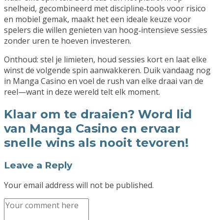
snelheid, gecombineerd met discipline‑tools voor risico
en mobiel gemak, maakt het een ideale keuze voor
spelers die willen genieten van hoog‑intensieve sessies
zonder uren te hoeven investeren.
Onthoud: stel je limieten, houd sessies kort en laat elke
winst de volgende spin aanwakkeren. Duik vandaag nog
in Manga Casino en voel de rush van elke draai van de
reel—want in deze wereld telt elk moment.
Klaar om te draaien? Word lid
van Manga Casino en ervaar
snelle wins als nooit tevoren!
Leave a Reply
Your email address will not be published.