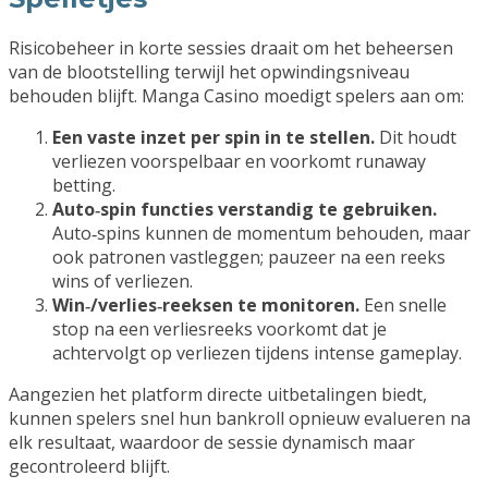
Risicobeheer in korte sessies draait om het beheersen
van de blootstelling terwijl het opwindingsniveau
behouden blijft. Manga Casino moedigt spelers aan om:
Een vaste inzet per spin in te stellen.
Dit houdt
verliezen voorspelbaar en voorkomt runaway
betting.
Auto‑spin functies verstandig te gebruiken.
Auto‑spins kunnen de momentum behouden, maar
ook patronen vastleggen; pauzeer na een reeks
wins of verliezen.
Win‑/verlies‑reeksen te monitoren.
Een snelle
stop na een verliesreeks voorkomt dat je
achtervolgt op verliezen tijdens intense gameplay.
Aangezien het platform directe uitbetalingen biedt,
kunnen spelers snel hun bankroll opnieuw evalueren na
elk resultaat, waardoor de sessie dynamisch maar
gecontroleerd blijft.